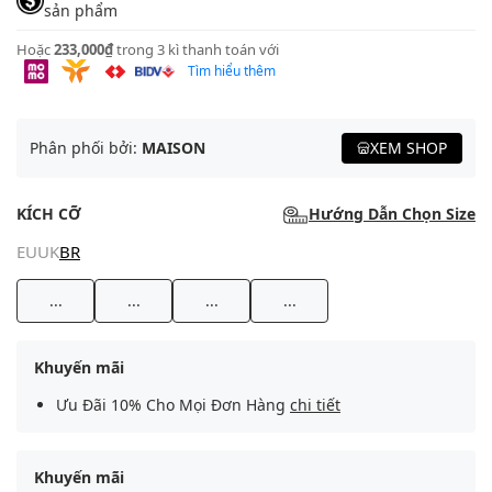
sản phẩm
Hoặc
233,000₫
trong 3 kì thanh toán với
Tìm hiểu thêm
Phân phối bởi:
MAISON
XEM SHOP
KÍCH CỠ
Hướng Dẫn Chọn Size
EU
UK
BR
...
...
...
...
Khuyến mãi
Ưu Đãi 10% Cho Mọi Đơn Hàng
chi tiết
Khuyến mãi