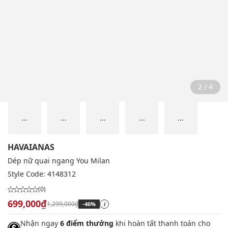
2 / 4
...
...
...
...
...
HAVAIANAS
Dép nữ quai ngang You Milan
Style Code:
4148312
(0)
699,000₫
1,299,000₫
-46%
i
Nhận ngay
6 điểm thưởng
khi hoàn tất thanh toán cho