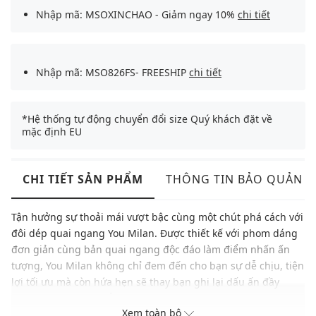
Nhập mã: MSOXINCHAO - Giảm ngay 10%
chi tiết
Nhập mã: MSO826FS- FREESHIP
chi tiết
*Hệ thống tự động chuyển đổi size Quý khách đặt về
mặc định EU
CHI TIẾT SẢN PHẨM
THÔNG TIN BẢO QUẢN
Tận hưởng sự thoải mái vượt bậc cùng một chút phá cách với
đôi dép quai ngang You Milan. Được thiết kế với phom dáng
đơn giản cùng bản quai ngang độc đáo làm điểm nhấn ấn
tượng, You Milan không chỉ đem đến cho bạn sự dễ chịu, tiện
lợi tối ưu mà còn hứa hẹn sẽ thay bạn ghi lại dấu ấn đầy
phóng khoáng bất kể mọi dịp.
Xem toàn bộ
Phong cách phóng khoáng, hiện đại, đa năng