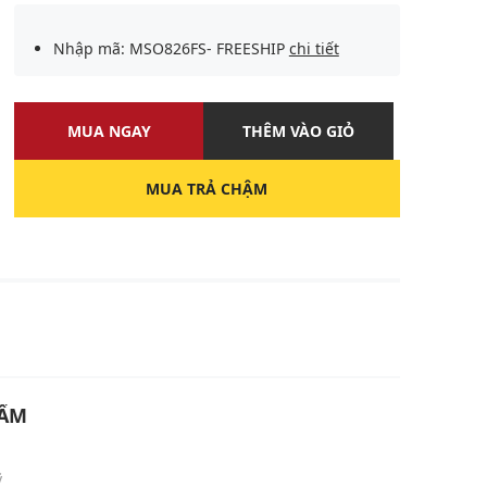
Nhập mã: MSO826FS- FREESHIP
chi tiết
MUA NGAY
THÊM VÀO GIỎ
MUA TRẢ CHẬM
U
HẨM
ỹ