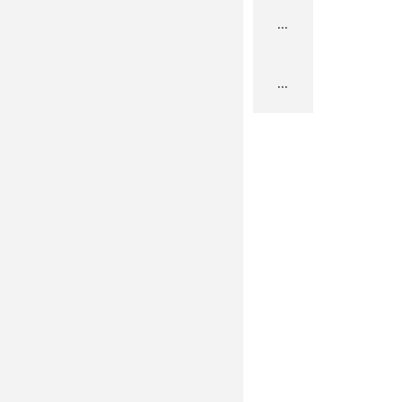
...
...