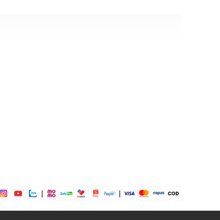
8% Café charcoal, 5% Spandex
dịp: Mặc lót, mặc nhà,...
dụng được tất cả các mùa trong năm
|
|