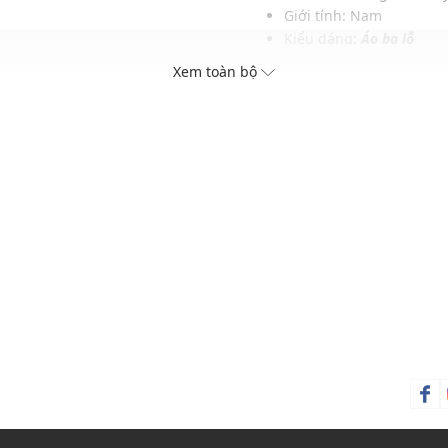
Giới tính: Nam
Kiểu dáng:
Áo ba lỗ
Màu sắc: Nâu, Be, Đen
Xem toàn bộ
Chất liệu: 67% Rayon, 2
Hoạ tiết: Trơn một màu
Phom áo: Ôm vừa vặn
Thích hợp mặc trong các 
Xu hướng theo mùa: Sử 