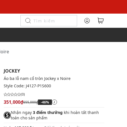
Noire
JOCKEY
Áo ba lỗ nam cổ tròn Jockey x Noire
Style Code:
J4127-P1S600
(0)
351,000₫
655,000₫
-46%
i
Nhận ngay
3 điểm thưởng
khi hoàn tất thanh
toán cho sản phẩm