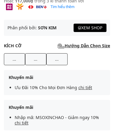
Hoặc
117,000₫
trong 3 kì thanh toán với
Tìm hiểu thêm
Phân phối bởi:
SƠN KIM
XEM SHOP
KÍCH CỠ
Hướng Dẫn Chọn Size
...
...
...
Khuyến mãi
Ưu Đãi 10% Cho Mọi Đơn Hàng
chi tiết
Khuyến mãi
Nhập mã: MSOXINCHAO - Giảm ngay 10%
chi tiết