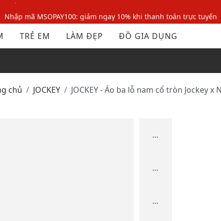
Nhập mã MSOPAY100: giảm ngay 10% khi thanh toán trực tuyến
Nhập mã: MSOXINCHAO - Giảm 10% đơn đầu cho thành viên mới!
M
TRẺ EM
LÀM ĐẸP
ĐỒ GIA DỤNG
Nhập mã MSOPAY100: giảm ngay 10% khi thanh toán trực tuyến
Nhập mã: MSOXINCHAO - Giảm 10% đơn đầu cho thành viên mới!
ng chủ
JOCKEY
JOCKEY - Áo ba lỗ nam cổ tròn Jockey x 
...
...
...