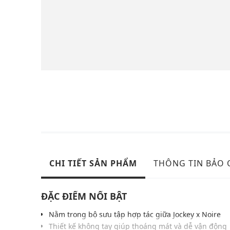
CHI TIẾT SẢN PHẨM
THÔNG TIN BẢO
ĐẶC ĐIỂM NỔI BẬT
Nằm trong bộ sưu tập hợp tác giữa Jockey x Noire
Thiết kế không tay giúp thoáng mát và dễ vận động