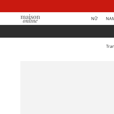
NỮ
NA
Tra