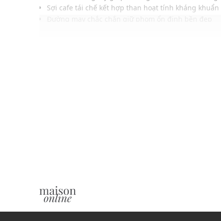
Sợi cafe tái chế kết hợp than hoạt tính kháng khuẩn
Đường may chắc chắn giữ phom ổn định bền đẹp
Phom áo vừa vặn cơ thể, thoải mái mặc hàng ngày
Lai áo gắn logo Jockey Noire sắc nét tạo điểm nhấn
Bảng màu lấy cảm hứng từ độ đậm nhạt của cà phê