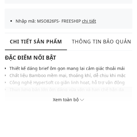
Nhập mã: MSO826FS- FREESHIP
chi tiết
CHI TIẾT SẢN PHẨM
THÔNG TIN BẢO QUẢN
ĐẶC ĐIỂM NỔI BẬT
Thiết kế dáng brief ôm gọn mang lại cảm giác thoải mái
Chất liệu Bamboo mềm mại, thoáng khí, dễ chịu khi mặc
Công nghệ HyperSoft co giãn linh hoạt, hỗ trợ vận động
Thun lưng bản lớn ôm dáng vừa vặn và hạn chế hằn da
Khả năng thấm hút hiệu quả giúp bề mặt luôn khô ráo
Xem toàn bộ
Cấu trúc nâng đỡ tối ưu tôn dáng cơ thể, giảm xô lệch
Gam màu trung tính mang đến vẻ nam tính và hiện đại
THÔNG TIN SẢN PHẨM
Thương hiệu:
Jockey