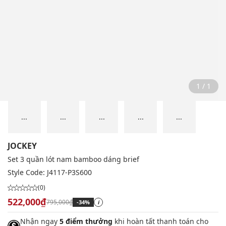
1 / 1
...
...
...
...
...
JOCKEY
Set 3 quần lót nam bamboo dáng brief
Style Code:
J4117-P3S600
(0)
522,000₫
795,000₫
-34%
i
Nhận ngay
5 điểm thưởng
khi hoàn tất thanh toán cho