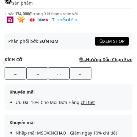
sản phẩm
Hoặc
174,000₫
trong 3 kì thanh toán với
Tìm hiểu thêm
Phân phối bởi:
SƠN KIM
XEM SHOP
KÍCH CỠ
Hướng Dẫn Chọn Size
...
...
...
...
Khuyến mãi
Ưu Đãi 10% Cho Mọi Đơn Hàng
chi tiết
Khuyến mãi
Nhập mã: MSOXINCHAO - Giảm ngay 10%
chi tiết