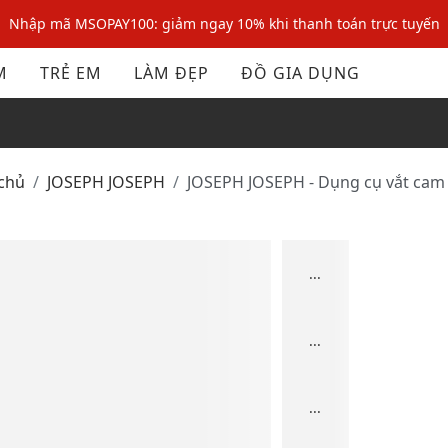
Nhập mã MSOPAY100: giảm ngay 10% khi thanh toán trực tuyến
Nhập mã: MSOXINCHAO - Giảm 10% đơn đầu cho thành viên mới!
M
TRẺ EM
LÀM ĐẸP
ĐỒ GIA DỤNG
Nhập mã MSOPAY100: giảm ngay 10% khi thanh toán trực tuyến
Nhập mã: MSOXINCHAO - Giảm 10% đơn đầu cho thành viên mới!
 chủ
JOSEPH JOSEPH
JOSEPH JOSEPH - Dụng cụ vắt cam t
...
...
...