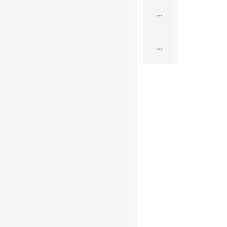
...
...