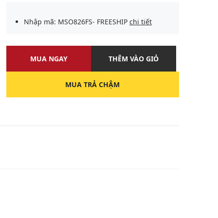
Nhập mã: MSO826FS- FREESHIP
chi tiết
MUA NGAY
THÊM VÀO GIỎ
MUA TRẢ CHẬM
U