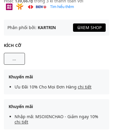
Hoặc
139,667₫
trong 3 kì thanh toán với
Tìm hiểu thêm
Phân phối bởi:
KARTRIN
XEM SHOP
KÍCH CỠ
...
Khuyến mãi
Ưu Đãi 10% Cho Mọi Đơn Hàng
chi tiết
Khuyến mãi
Nhập mã: MSOXINCHAO - Giảm ngay 10%
chi tiết