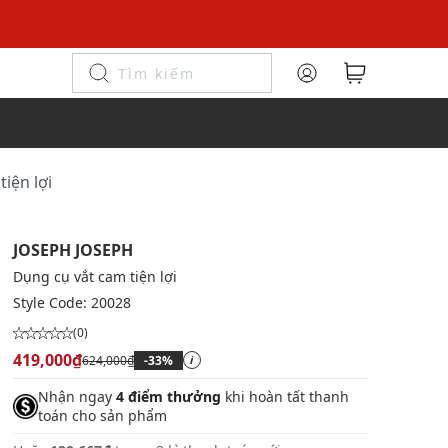
iện lợi
JOSEPH JOSEPH
Dụng cụ vắt cam tiện lợi
Style Code:
20028
(0)
419,000₫
624,000₫
-33%
i
Nhận ngay
4 điểm thưởng
khi hoàn tất thanh
toán cho sản phẩm