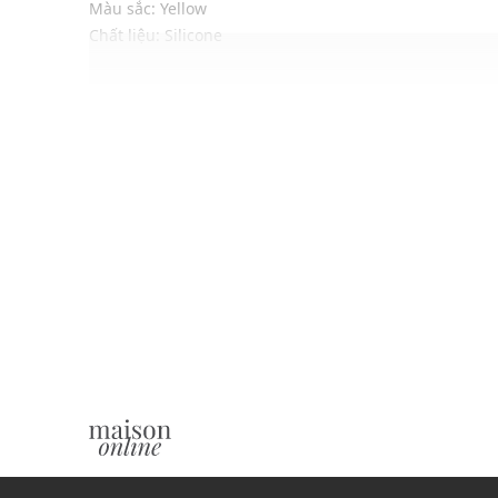
Màu sắc: Yellow
Chất liệu: Silicone
Kích thước: W16.6 x H6.8 x D8.7 (cm)
Thiết kế:
Thiết kế nhỏ gọn, tiện lợi, dễ dàng sử dụng và cất g
Đầu vắt được làm từ nhựa cứng cáp, có nhiều răng 
Tay cầm được thiết kế tiện dụng, giúp bạn dễ dàng
Dụng cụ có màu vàng tươi sáng, tạo điểm nhấn ch