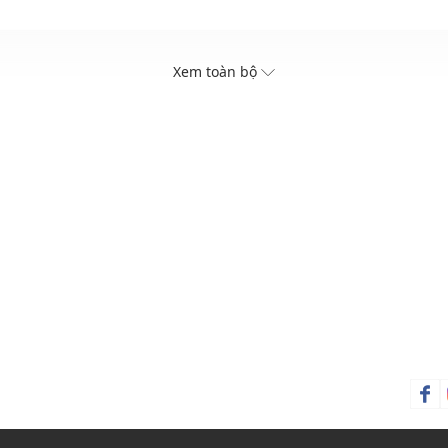
Xem toàn bộ
iữ
cưa giúp vắt kiệt nước cam
 vắt cam mà không tốn nhiều sức
o không gian bếp