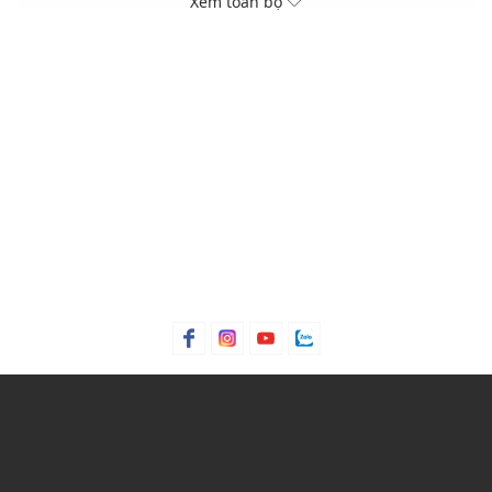
Xem toàn bộ
Màu sắc dễ phối với nhiều trang phục, phụ kiện
THÔNG TIN SẢN PHẨM
Thương hiệu:
K-Swiss
Xuất xứ thương hiệu: Mỹ
Giới tính: Nam
Kiểu dáng:
Giày sneakers cổ thấp
Màu sắc: White/Green Gables/S White, White/White/Brown
Sugar Sd
Chất liệu: 100% Leather
Đế: 100% Rubber
Thích hợp cho các dịp: Đi chơi, đi làm, đi học,...
Xu hướng theo mùa: Sử dụng được tất cả các mùa trong
năm