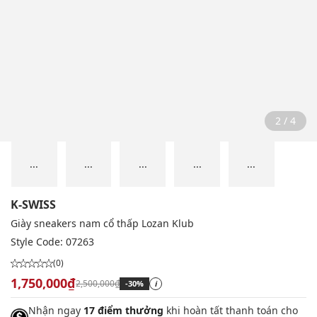
2 / 4
...
...
...
...
...
K-SWISS
Giày sneakers nam cổ thấp Lozan Klub
Style Code:
07263
(0)
1,750,000₫
2,500,000₫
-30%
i
Nhận ngay
17 điểm thưởng
khi hoàn tất thanh toán cho