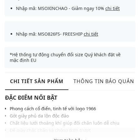
Nhập mã: MSOXINCHAO - Giảm ngay 10%
chi tiết
Nhập mã: MSO826FS- FREESHIP
chi tiết
*Hệ thống tự động chuyển đổi size Quý khách đặt về
mặc định EU
CHI TIẾT SẢN PHẨM
THÔNG TIN BẢO QUẢN
ĐẶC ĐIỂM NỔI BẬT
Phong cách cổ điển, tinh tế với logo 1966
Gót giày phủ da lộn độc đáo
Chất liệu lưới thoáng khí giúp đôi chân luôn dễ chịu
Đế giày chắc chắn và chống trơn trượt
Phù hợp phong cách retro hoặc smart casual