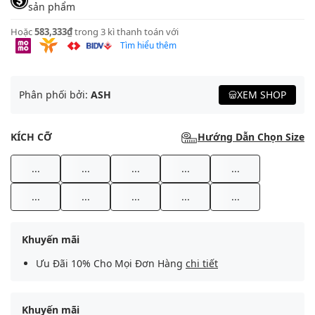
sản phẩm
Hoặc
583,333₫
trong 3 kì thanh toán với
Tìm hiểu thêm
Phân phối bởi:
ASH
XEM SHOP
KÍCH CỠ
Hướng Dẫn Chọn Size
...
...
...
...
...
...
...
...
...
...
Khuyến mãi
Ưu Đãi 10% Cho Mọi Đơn Hàng
chi tiết
Khuyến mãi