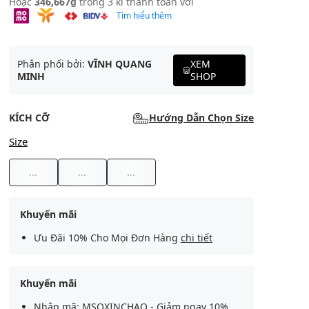
Hoặc
346,667₫
trong 3 kì thanh toán với
Tìm hiểu thêm
Phân phối bởi:
VĨNH QUANG
XEM
MINH
SHOP
KÍCH CỠ
Hướng Dẫn Chọn Size
Size
...
...
...
Khuyến mãi
Ưu Đãi 10% Cho Mọi Đơn Hàng
chi tiết
Khuyến mãi
Nhập mã: MSOXINCHAO - Giảm ngay 10%