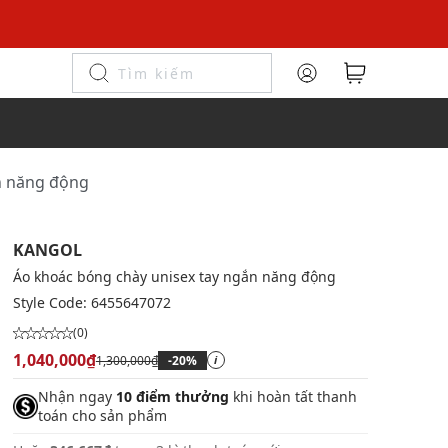
n năng động
KANGOL
Áo khoác bóng chày unisex tay ngắn năng động
Style Code:
6455647072
(0)
1,040,000₫
1,300,000₫
-20%
i
Nhận ngay
10 điểm thưởng
khi hoàn tất thanh
toán cho sản phẩm