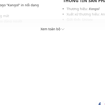
THÔNG TIN SẢN P
ogo “Kangol” in nổi dạng
Thương hiệu:
Kangol
Xuất xứ thương hiệu: A
ng mát
Giới tính: Unisex
mọi dáng người
Kiểu dáng:
Áo khoác bón
Xem toàn bộ
Màu sắc: Green
Chất liệu: 100% Cotton
Họa tiết: Trơn một màu
Thích hợp cho các dịp: Đi
Xu hướng theo mùa: Sử 