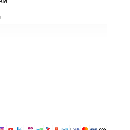
HẨM
nh
g chày
 chơi, đi làm, đi học,...
dụng được tất cả các mùa trong năm
|
|