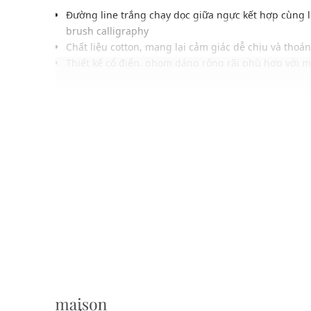
Đường line trắng chạy dọc giữa ngực kết hợp cùng l
brush calligraphy
Chất liệu cotton, mang lại cảm giác dễ chịu và thoá
Thiết kế cổ điển, phom dáng rộng rãi phù hợp với 
Màu sắc dễ phối với nhiều trang phục, phụ kiện