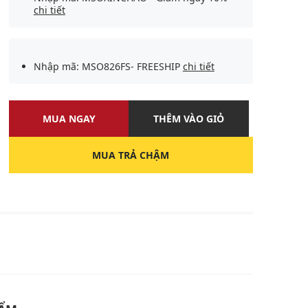
chi tiết
Nhập mã: MSO826FS- FREESHIP
chi tiết
MUA NGAY
THÊM VÀO GIỎ
MUA TRẢ CHẬM
U