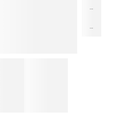
...
...