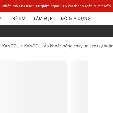
Nhập mã MSOPAY100: giảm ngay 10% khi thanh toán trực tuyến
Nhập mã: MSOXINCHAO - Giảm 10% đơn đầu cho thành viên mới!
M
TRẺ EM
LÀM ĐẸP
ĐỒ GIA DỤNG
Nhập mã MSOPAY100: giảm ngay 10% khi thanh toán trực tuyến
Nhập mã: MSOXINCHAO - Giảm 10% đơn đầu cho thành viên mới!
KANGOL
KANGOL - Áo khoác bóng chày unisex tay ngắ
...
...
...