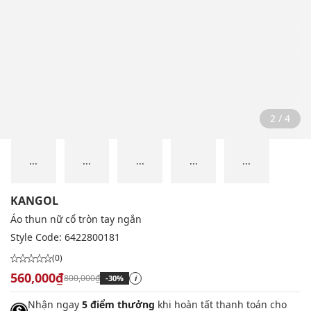
2 / 4
...
...
...
...
...
KANGOL
Áo thun nữ cổ tròn tay ngắn
Style Code:
6422800181
(0)
560,000₫
800,000₫
-30%
i
Nhận ngay
5 điểm thưởng
khi hoàn tất thanh toán cho