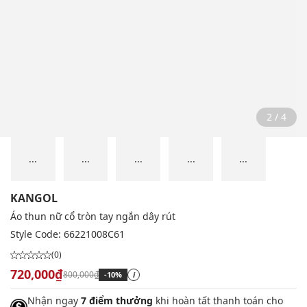
2 / 4
...
...
...
...
...
KANGOL
Áo thun nữ cổ tròn tay ngắn dây rút
Style Code:
66221008C61
(0)
720,000₫
800,000₫
-10%
i
Nhận ngay
7 điểm thưởng
khi hoàn tất thanh toán cho