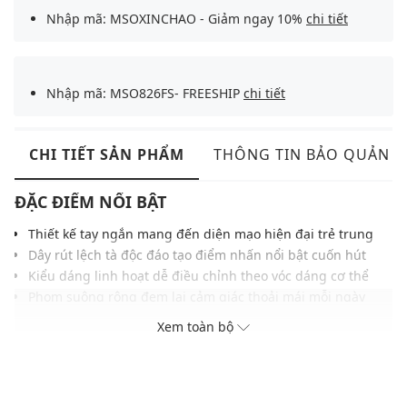
Nhập mã: MSOXINCHAO - Giảm ngay 10%
chi tiết
Nhập mã: MSO826FS- FREESHIP
chi tiết
CHI TIẾT SẢN PHẨM
THÔNG TIN BẢO QUẢN
ĐẶC ĐIỂM NỔI BẬT
Thiết kế tay ngắn mang đến diện mạo hiện đại trẻ trung
Dây rút lệch tà độc đáo tạo điểm nhấn nổi bật cuốn hút
Kiểu dáng linh hoạt dễ điều chỉnh theo vóc dáng cơ thể
Phom suông rộng đem lại cảm giác thoải mái mỗi ngày
Chất liệu cotton pha thoáng khí tạo cảm giác mềm mại
Xem toàn bộ
Đường may gọn gàng giữ phom dáng ổn định lâu dài
Dễ phối cùng quần short, quần jeans hoặc chân váy
THÔNG TIN SẢN PHẨM