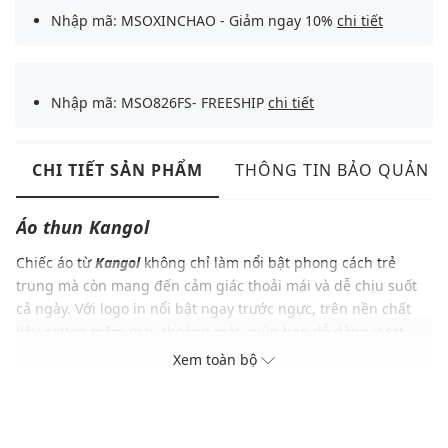
Nhập mã: MSOXINCHAO - Giảm ngay 10%
chi tiết
Nhập mã: MSO826FS- FREESHIP
chi tiết
CHI TIẾT SẢN PHẨM
THÔNG TIN BẢO QUẢN
Áo thun
Kangol
Chiếc áo từ
Kangol
không chỉ làm nổi bật phong cách trẻ
trung mà còn mang đến cảm giác thoải mái và dễ chịu suốt
cả ngày. Với logo in nổi bật ngay trước ngực, trên nền chất
liệu cotton mềm mại, thoáng mát, giúp bạn dễ dàng vượt
qua những ngày hè oi bức hay các buổi hoạt động ngoài trời,
Xem toàn bộ
chiếc áo dễ dàng phối hợp cùng quần jeans, shorts hoặc bất
kỳ trang phục nào trong tủ đồ của bạn.
ĐẶC ĐIỂM NỔI BẬT