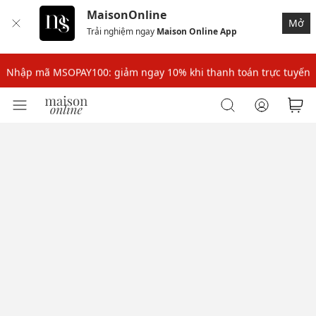
MaisonOnline
Mở
Trải nghiệm ngay
Maison Online App
Nhập mã: MSOXINCHAO - Giảm 10% đơn đầu cho thành viên mới!
Nhập mã MSOPAY100: giảm ngay 10% khi thanh toán trực tuyến
Nhập mã: MSOXINCHAO - Giảm 10% đơn đầu cho thành viên mới!
Nhập mã MSOPAY100: giảm ngay 10% khi thanh toán trực tuyến
Nhập mã: MSOXINCHAO - Giảm 10% đơn đầu cho thành viên mới!