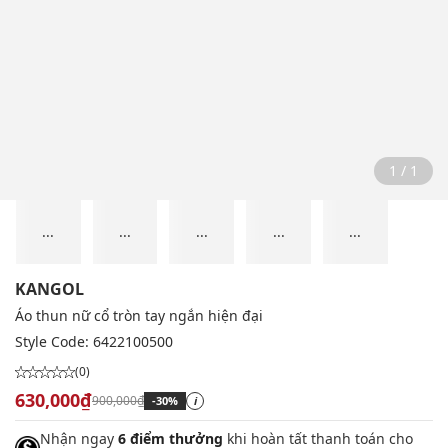
1 / 1
...
...
...
...
...
KANGOL
Áo thun nữ cổ tròn tay ngắn hiện đại
Style Code:
6422100500
(0)
630,000₫
900,000₫
-30%
i
Nhận ngay
6 điểm thưởng
khi hoàn tất thanh toán cho