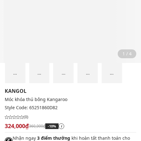
2 / 4
...
...
...
...
...
KANGOL
Móc khóa thú bông Kangaroo
Style Code:
65251860D82
(0)
324,000₫
360,000₫
-10%
i
Nhận ngay
3 điểm thưởng
khi hoàn tất thanh toán cho