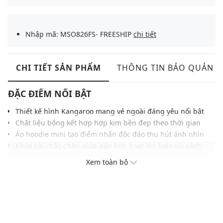
Nhập mã: MSO826FS- FREESHIP
chi tiết
CHI TIẾT SẢN PHẨM
THÔNG TIN BẢO QUẢN
ĐẶC ĐIỂM NỔI BẬT
Thiết kế hình Kangaroo mang vẻ ngoài đáng yêu nổi bật
Chất liệu bông kết hợp hợp kim bền đẹp theo thời gian
Áo hoodie mini tạo điểm nhấn độc đáo thu hút ánh nhìn
Khóa cài chắc chắn giúp gắn linh hoạt lên balo túi xách
Tag logo dập nổi sắc nét tăng nhận diện thương hiệu
Xem toàn bộ
Tông xanh năng động kết hợp tạo hình linh vật nổi bật
THÔNG TIN SẢN PHẨM
Thương hiệu:
Kangol
Xuất xứ thương hiệu: Anh