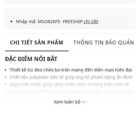
Nhập mã: MSO826FS- FREESHIP
chi tiết
CHI TIẾT SẢN PHẨM
THÔNG TIN BẢO QUẢN
ĐẶC ĐIỂM NỔI BẬT
Thiết kế túi đeo chéo bo tròn mang đến diện mạo hiện đại
Chất liệu polyester bền bỉ giúp duy trì phom dáng ổn định
Logo mặt trước giúp tăng nhận diện thương hiệu tinh tế
Dây đeo tùy chỉnh linh hoạt mang lại sự tiện lợi khi dùng
Khóa kéo mượt mà, chắc chắn bảo vệ vật dụng an toàn
Xem toàn bộ
Ngăn chứa tiện dụng giúp sắp xếp đồ dùng gọn gàng
Tông màu đen tối giản dễ phối cùng nhiều phong cách
THÔNG TIN SẢN PHẨM
Thương hiệu:
Kangol