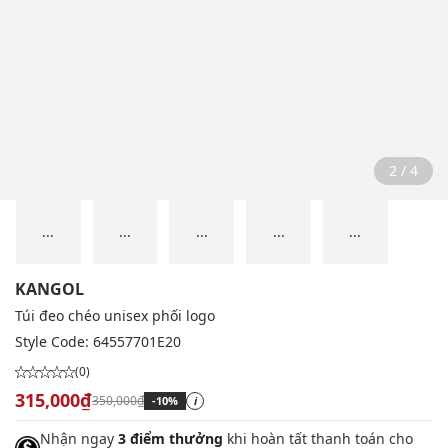
2 / 4
...
...
...
...
...
KANGOL
Túi đeo chéo unisex phối logo
Style Code:
64557701E20
(0)
315,000₫
350,000₫
-10%
i
Nhận ngay
3 điểm thưởng
khi hoàn tất thanh toán cho