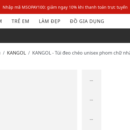
Nhập mã MSOPAY100: giảm ngay 10% khi thanh toán trực tuyến
Nhập mã: MSOXINCHAO - Giảm 10% đơn đầu cho thành viên mới!
M
TRẺ EM
LÀM ĐẸP
ĐỒ GIA DỤNG
Nhập mã MSOPAY100: giảm ngay 10% khi thanh toán trực tuyến
Nhập mã: MSOXINCHAO - Giảm 10% đơn đầu cho thành viên mới!
ủ
KANGOL
KANGOL - Túi đeo chéo unisex phom chữ nhậ
...
...
...