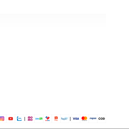
 D8 (cm)
túi
o
ỉnh được độ dài
a chìa khoá, điện thoại, ví tiền, các phụ kiện nhỏ
 chơi, đi làm, đi học,...
dụng được tất cả các mùa trong năm
|
|