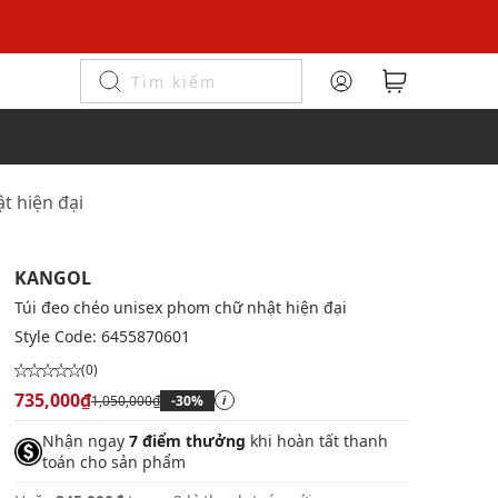
t hiện đại
KANGOL
Túi đeo chéo unisex phom chữ nhật hiện đại
Style Code:
6455870601
(0)
735,000₫
1,050,000₫
-30%
i
Nhận ngay
7 điểm thưởng
khi hoàn tất thanh
toán cho sản phẩm