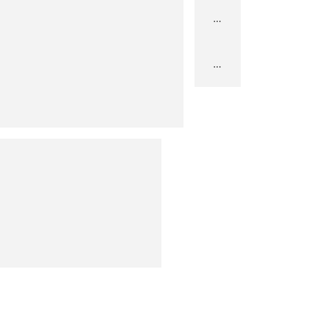
...
...