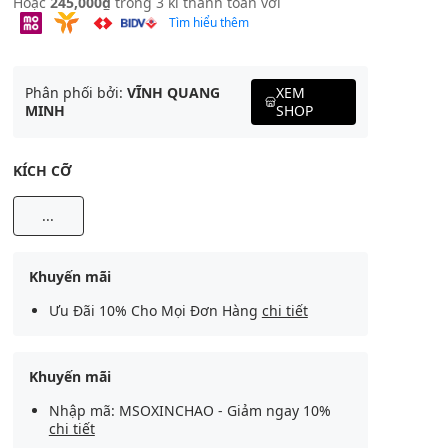
Hoặc
245,000₫
trong 3 kì thanh toán với
Tìm hiểu thêm
Phân phối bởi:
VĨNH QUANG
XEM
MINH
SHOP
KÍCH CỠ
...
Khuyến mãi
Ưu Đãi 10% Cho Mọi Đơn Hàng
chi tiết
Khuyến mãi
Nhập mã: MSOXINCHAO - Giảm ngay 10%
chi tiết