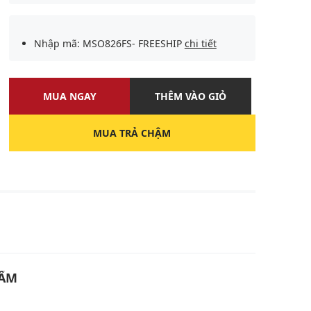
Nhập mã: MSO826FS- FREESHIP
chi tiết
MUA NGAY
THÊM VÀO GIỎ
MUA TRẢ CHẬM
U
HẨM