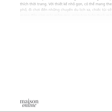
thích thời trang. Với thiết kế nhỏ gọn, có thể mang the
phố, đi chơi đến những chuyến du lịch xa, chiếc túi sở
mang đến cảm giác mềm mại, giúp bạn luôn thoải mái 
dây đeo có thể điều chỉnh độ dài, giúp bạn dễ dàng ph
khác nhau, mang lại phong cách riêng biệt và độc đáo
ĐẶC ĐIỂM NỔI BẬT
Ngăn chính rộng rãi, đựng vừa điện thoại, ví và chì
Dây đeo điều chỉnh dễ dàng
Thiết kế nhỏ gọn, tiện lợi cho mọi hoạt động hàng 
Chất liệu cotton bền bỉ, mềm mại và thông thoáng
Màu sắc dễ phối với nhiều trang phục, phụ kiện