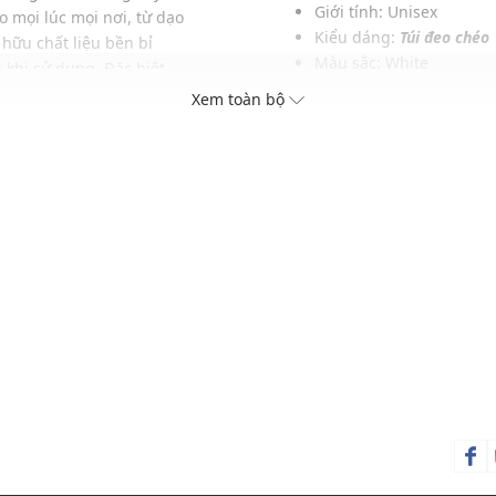
Giới tính: Unisex
o mọi lúc mọi nơi, từ dạo
Kiểu dáng:
Túi đeo chéo
 hữu chất liệu bền bỉ
Màu sắc: White
khi sử dụng. Đặc biệt,
Chất liệu: 100% Cotton
ối hợp với nhiều set đồ
Xem toàn bộ
Kích thước: W24 x H16 x
.
Logo: In trên mặt trước 
Đóng mở bằng: Khóa ké
Dây đeo: Có thể điều ch
a khóa
Sức chứa: Có thể đựng vừ
khác...
ngày
Thích hợp cho các dịp: Đi
Xu hướng theo mùa: Sử 