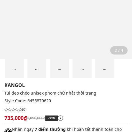
2 / 4
...
...
...
...
...
KANGOL
Túi đeo chéo unisex phom chữ nhật thời trang
Style Code:
6455870620
(0)
735,000₫
1,050,000₫
-30%
i
Nhận ngay
7 điểm thưởng
khi hoàn tất thanh toán cho