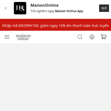
MaisonOnline
Mở
Trải nghiệm ngay
Maison Online App
Nhập mã: MSOXINCHAO - Giảm 10% đơn đầu cho thành viên mới!
Nhập mã MSOPAY100: giảm ngay 10% khi thanh toán trực tuyến
Nhập mã: MSOXINCHAO - Giảm 10% đơn đầu cho thành viên mới!
Nhập mã MSOPAY100: giảm ngay 10% khi thanh toán trực tuyến
Nhập mã: MSOXINCHAO - Giảm 10% đơn đầu cho thành viên mới!