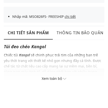
Nhập mã: MSO826FS- FREESHIP
chi tiết
CHI TIẾT SẢN PHẨM
THÔNG TIN BẢO QUẢN
Túi đeo chéo
Kangol
Chiếc túi
Kangol
sẽ chinh phục trái tim của những bạn trẻ
yêu thời trang với thiết kế nhỏ gọn nhưng đầy cá tính. Được
chế tác từ chất liệu cao cấp mang lại sự mềm mại, bền bỉ,
cùng gam màu tinh tế, dễ dàng phối hợp với nhiều trang
phục khác nhau, từ năng động đến lịch lãm. Đặc biệt, với dây
Xem toàn bộ
đeo có thể điều chỉnh linh hoạt, bạn có thể dễ dàng thay đổi
cách đeo, tạo phong cách riêng biệt và cá tính.
ĐẶC ĐIỂM NỔI BẬT
Thiết kế gọn nhẹ, phù hợp với đa dạng phong cách