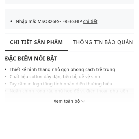
Nhập mã: MSO826FS- FREESHIP
chi tiết
CHI TIẾT SẢN PHẨM
THÔNG TIN BẢO QUẢN
ĐẶC ĐIỂM NỔI BẬT
Thiết kế hình thang nhỏ gọn phong cách trẻ trung
Chất liệu cotton dày dặn, bền bỉ, dễ vệ sinh
Tay cầm in logo tăng tính nhận diện thương hiệu
Ngăn chính rộng rãi, phù hợp để ví, điện thoại, phụ kiện
nhỏ
Xem toàn bộ
Đi kèm dây đeo dài tháo rời tiện lợi
Gam màu trung tính, dễ phối cùng mọi outfit
THÔNG TIN SẢN PHẨM