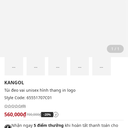
1 / 1
...
...
...
...
...
KANGOL
Túi đeo vai unisex hình thang in logo
Style Code:
65551707C01
(0)
560,000₫
700,000₫
-20%
i
Nhận ngay
5 điểm thưởng
khi hoàn tất thanh toán cho