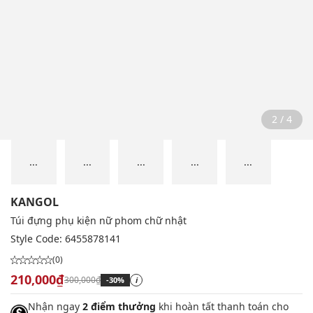
2 / 4
...
...
...
...
...
KANGOL
Túi đựng phụ kiện nữ phom chữ nhật
Style Code:
6455878141
(0)
210,000₫
300,000₫
-30%
i
Nhận ngay
2 điểm thưởng
khi hoàn tất thanh toán cho