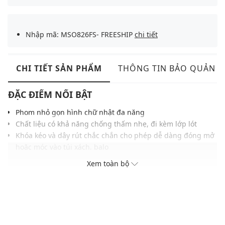
Nhập mã: MSO826FS- FREESHIP
chi tiết
CHI TIẾT SẢN PHẨM
THÔNG TIN BẢO QUẢN
ĐẶC ĐIỂM NỔI BẬT
Phom nhỏ gọn hình chữ nhật đa năng
Chất liệu có khả năng chống thấm nhẹ, đi kèm lớp lót
Khóa kéo và dây rút chắc chắn cho phép dễ dàng đóng mở
hoặc móc vào túi xách, balo
Logo Kangaroo nổi bật ở mặt trước cùng tag vải may bên
Xem toàn bộ
hông
Trọng lượng nhẹ, kích thước vừa lòng bàn tay phù hợp với
phong cách gọn gàng, thời trang
THÔNG TIN SẢN PHẨM