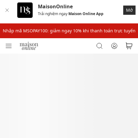
MaisonOnline
Mở
Trải nghiệm ngay
Maison Online App
Nhập mã: MSOXINCHAO - Giảm 10% đơn đầu cho thành viên mới!
Nhập mã MSOPAY100: giảm ngay 10% khi thanh toán trực tuyến
Nhập mã: MSOXINCHAO - Giảm 10% đơn đầu cho thành viên mới!
Nhập mã MSOPAY100: giảm ngay 10% khi thanh toán trực tuyến
Nhập mã: MSOXINCHAO - Giảm 10% đơn đầu cho thành viên mới!