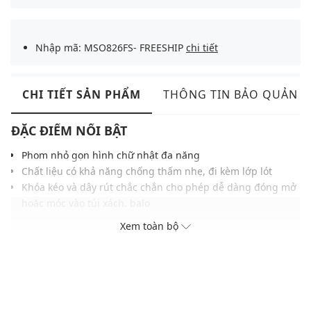
Nhập mã: MSO826FS- FREESHIP
chi tiết
CHI TIẾT SẢN PHẨM
THÔNG TIN BẢO QUẢN
ĐẶC ĐIỂM NỔI BẬT
Phom nhỏ gọn hình chữ nhật đa năng
Chất liệu có khả năng chống thấm nhẹ, đi kèm lớp lót
Khóa kéo và dây rút chắc chắn cho phép dễ dàng đóng mở
hoặc móc vào túi xách, balo
Logo Kangaroo nổi bật ở mặt trước cùng tag vải may bên
Xem toàn bộ
hông
Trọng lượng nhẹ, kích thước vừa lòng bàn tay phù hợp với
phong cách gọn gàng, thời trang
THÔNG TIN SẢN PHẨM