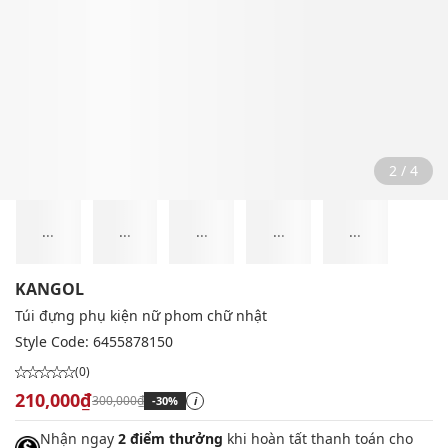
2 / 4
...
...
...
...
...
KANGOL
Túi đựng phụ kiện nữ phom chữ nhật
Style Code:
6455878150
(0)
210,000₫
300,000₫
-30%
i
Nhận ngay
2 điểm thưởng
khi hoàn tất thanh toán cho