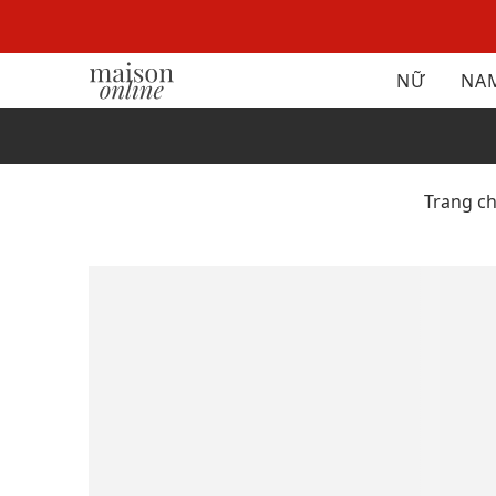
NỮ
NA
Trang c