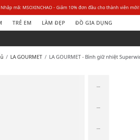
Nhập mã: MSOXINCHAO - Giảm 10% đơn đầu cho thành viên mới!
Nhập mã MSOPAY100: giảm ngay 10% khi thanh toán trực tuyến
M
TRẺ EM
LÀM ĐẸP
ĐỒ GIA DỤNG
Nhập mã: MSOXINCHAO - Giảm 10% đơn đầu cho thành viên mới!
hủ
LA GOURMET
LA GOURMET - Bình giữ nhiệt Superw
...
...
...