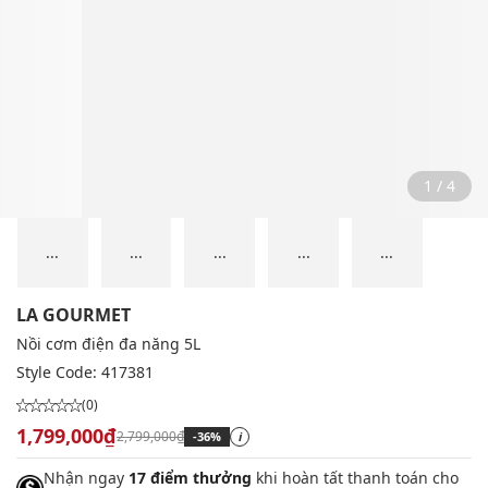
1 / 4
...
...
...
...
...
LA GOURMET
Nồi cơm điện đa năng 5L
Style Code:
417381
(0)
1,799,000₫
2,799,000₫
-36%
i
Nhận ngay
17 điểm thưởng
khi hoàn tất thanh toán cho