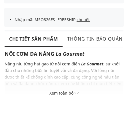
Nhập mã: MSO826FS- FREESHIP
chi tiết
CHI TIẾT SẢN PHẨM
THÔNG TIN BẢO QUẢN
NỒI CƠM ĐA NĂNG
La Gourmet
Nâng niu từng hạt gạo từ nồi cơm điện
La Gourmet
, sự khởi
đầu cho những bữa ăn tuyệt vời và đa dạng. Với lòng nồi
được thiết kế chống dính cao cấp, cùng công nghệ nấu tiên
tiến và đa dạng chức năng, item này không chỉ giúp tiết kiệm
thời gian mà còn mang lại sự tiện lợi tối đa trong mỗi lần nấu
Xem toàn bộ
nướng. Hãy để
La Gourmet
trở thành người bạn đồng hành
tin cậy trong gian bếp của bạn giúp bạn dễ dàng sáng tạo ra
những món ăn hấp dẫn và đầy dinh dưỡng cho gia đình và
bạn bè.
ĐẶC ĐIỂM NỔI BẬT