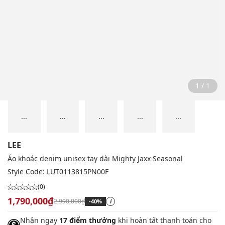
1 / 1
...
...
...
...
...
LEE
Áo khoác denim unisex tay dài Mighty Jaxx Seasonal
Style Code:
LUT0113815PN00F
(0)
1,790,000₫
2,990,000₫
-40%
i
Nhận ngay
17 điểm thưởng
khi hoàn tất thanh toán cho