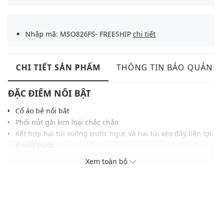
Nhập mã: MSO826FS- FREESHIP
chi tiết
CHI TIẾT SẢN PHẨM
THÔNG TIN BẢO QUẢN
ĐẶC ĐIỂM NỔI BẬT
Cổ áo bẻ nổi bật
Phối nút gài kim loại chắc chắn
Kết hợp hai túi vuông trước ngực và hai túi xéo đầy tiện lợi
ở mặt trước
Chất vải cao cấp, thoải mái
Xem toàn bộ
Màu sắc hiện đại, dễ dàng phối với nhiều trang phục khác
nhau
THÔNG TIN SẢN PHẨM
Thương hiệu:
Lee