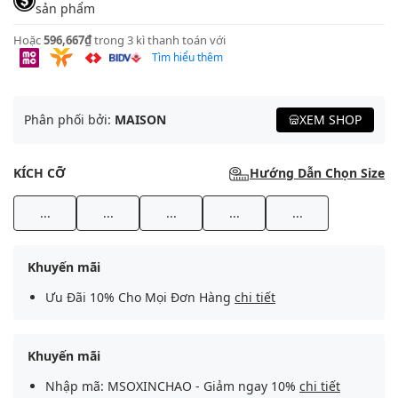
sản phẩm
Hoặc
596,667₫
trong 3 kì thanh toán với
Tìm hiểu thêm
Phân phối bởi:
MAISON
XEM SHOP
KÍCH CỠ
Hướng Dẫn Chọn Size
...
...
...
...
...
Khuyến mãi
Ưu Đãi 10% Cho Mọi Đơn Hàng
chi tiết
Khuyến mãi
Nhập mã: MSOXINCHAO - Giảm ngay 10%
chi tiết