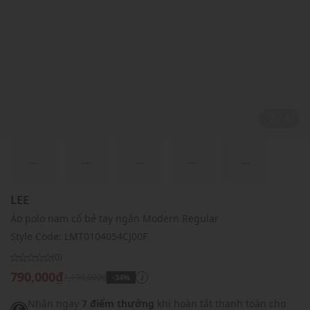
2 / 4
...
...
...
...
...
LEE
Áo polo nam cổ bẻ tay ngắn Modern Regular
Style Code:
LMT0104054CJ00F
(0)
790,000₫
1,190,000₫
-34%
i
Nhận ngay
7 điểm thưởng
khi hoàn tất thanh toán cho