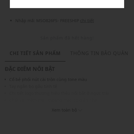
Nhập mã: MSO826FS- FREESHIP
chi tiết
Sản phẩm đã hết hàng!
CHI TIẾT SẢN PHẨM
THÔNG TIN BẢO QUẢN
ĐẶC ĐIỂM NỔI BẬT
Cổ bẻ phối nút cài tròn cùng tone màu
Tay ngắn bo gấu tinh tế
Chi tiết logo thương hiệu thêu nổi bật ở ngực trái
Chất vải mềm mại, thoáng mát, co giãn nhẹ
Màu sắc thời trang, dễ phối với nhiều trang phục khác
Xem toàn bộ
THÔNG TIN SẢN PHẨM
Thương hiệu:
Lee
Xuất xứ thương hiệu: Mỹ