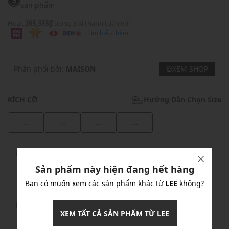
sản phẩm
Hoặc
263,333₫
trong 3 kì thanh toán với
Tìm hiểu thêm
Phân phối bởi:
MAISON
XEM SHOP
KÍCH CỠ
Hướng Dẫn Chọn Size
...
...
...
...
Khuyến mãi
Sản phẩm này hiện đang hết hàng
Ưu Đãi 10% Cho Mọi Đơn Hàng
chi tiết
Bạn có muốn xem các sản phẩm khác từ
LEE
không?
Khuyến mãi
XEM TẤT CẢ SẢN PHẨM TỪ LEE
Nhập mã: MSOXINCHAO - Giảm ngay 10%
chi tiết