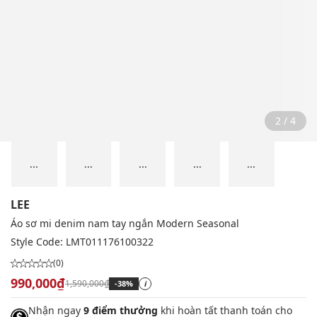
2 / 4
...
...
...
...
...
LEE
Áo sơ mi denim nam tay ngắn Modern Seasonal
Style Code:
LMT011176100322
(0)
990,000₫
1,590,000₫
-38%
i
Nhận ngay
9 điểm thưởng
khi hoàn tất thanh toán cho