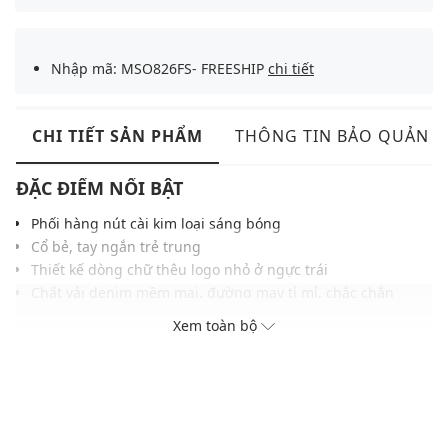
Nhập mã: MSO826FS- FREESHIP
chi tiết
CHI TIẾT SẢN PHẨM
THÔNG TIN BẢO QUẢN
ĐẶC ĐIỂM NỔI BẬT
Phối hàng nút cài kim loại sáng bóng
Cổ bẻ, tay ngắn trẻ trung
Thiết kế dòng chữ thêu logo nhỏ ở ngực trái
Chất vải denim mềm mại, đường may tỉ mỉ, chắc chắn
Màu sắc thời trang, dễ phối với nhiều trang phục khác
Xem toàn bộ
THÔNG TIN SẢN PHẨM
Thương hiệu:
Lee
Xuất xứ thương hiệu: Mỹ
Giới tính: Nam