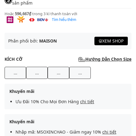
sản phẩm
Hoặc
596,667₫
trong 3 kì thanh toán với
Tìm hiểu thêm
Phân phối bởi:
MAISON
XEM SHOP
KÍCH CỠ
Hướng Dẫn Chọn Size
...
...
...
...
Khuyến mãi
Ưu Đãi 10% Cho Mọi Đơn Hàng
chi tiết
Khuyến mãi
Nhập mã: MSOXINCHAO - Giảm ngay 10%
chi tiết