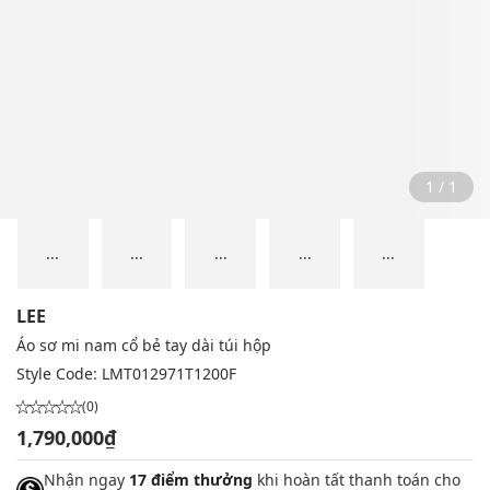
1 / 1
...
...
...
...
...
LEE
Áo sơ mi nam cổ bẻ tay dài túi hộp
Style Code:
LMT012971T1200F
(0)
1,790,000₫
Nhận ngay
17 điểm thưởng
khi hoàn tất thanh toán cho