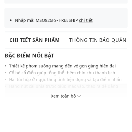
Nhập mã: MSO826FS- FREESHIP
chi tiết
CHI TIẾT SẢN PHẨM
THÔNG TIN BẢO QUẢN
ĐẶC ĐIỂM NỔI BẬT
Thiết kế phom suông mang đến vẻ gọn gàng hiện đại
Cổ bẻ cổ điển giúp tổng thể thêm chỉn chu thanh lịch
Hai túi hộp ở ngực tăng tính tiện dụng và tạo điểm nhấn
Hàng nút cài phía trước giúp mặc vào, tháo ra dễ dàng
Chất liệu bền đẹp mang lại cảm giác thoải mái khi mặc
Xem toàn bộ
Đường may tỉ mỉ giữ phom và tăng độ bền sản phẩm
Dễ phối cùng quần jeans, quần kaki hoặc quần tây
THÔNG TIN SẢN PHẨM
Thương hiệu:
Lee