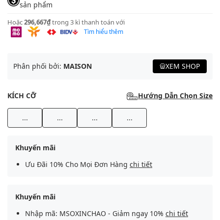
sản phẩm
Hoặc
296,667₫
trong 3 kì thanh toán với
Tìm hiểu thêm
Phân phối bởi:
MAISON
XEM SHOP
KÍCH CỠ
Hướng Dẫn Chọn Size
...
...
...
...
Khuyến mãi
Ưu Đãi 10% Cho Mọi Đơn Hàng
chi tiết
Khuyến mãi
Nhập mã: MSOXINCHAO - Giảm ngay 10%
chi tiết