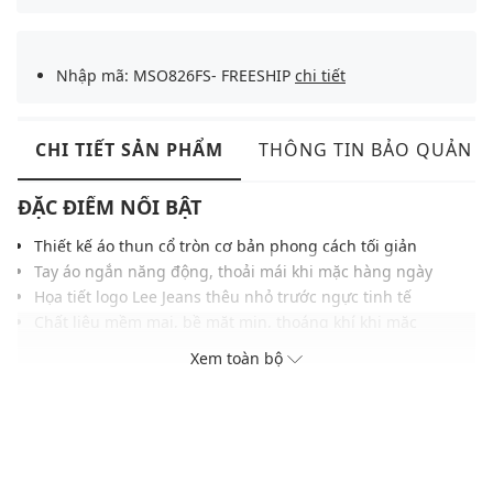
Nhập mã: MSO826FS- FREESHIP
chi tiết
CHI TIẾT SẢN PHẨM
THÔNG TIN BẢO QUẢN
ĐẶC ĐIỂM NỔI BẬT
Thiết kế áo thun cổ tròn cơ bản phong cách tối giản
Tay áo ngắn năng động, thoải mái khi mặc hàng ngày
Họa tiết logo Lee Jeans thêu nhỏ trước ngực tinh tế
Chất liệu mềm mại, bề mặt mịn, thoáng khí khi mặc
Phom suông gọn gàng, phù hợp nhiều dáng người
Xem toàn bộ
Đường may chắc chắn, tỉ mỉ giữ dáng ổn định lâu dài
Tông màu basic linh hoạt cho nhiều kiểu trang phục
THÔNG TIN SẢN PHẨM
Thương hiệu:
Lee