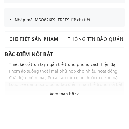
Nhập mã: MSO826FS- FREESHIP
chi tiết
CHI TIẾT SẢN PHẨM
THÔNG TIN BẢO QUẢN
ĐẶC ĐIỂM NỔI BẬT
Thiết kế cổ tròn tay ngắn trẻ trung phong cách hiện đại
Phom áo suông thoải mái phù hợp cho nhiều hoạt động
Chất liệu mềm mại, êm ái tạo cảm giác thoải mái khi mặc
Logo Lee dạng bong bóng tạo điểm nhấn trẻ trung nổi bật
Cổ tròn bo viền gọn gàng tăng nét hoàn thiện cho thiết kế
Xem toàn bộ
Đường may chắc chắn giữ phom ổn định theo thời gian
Dễ phối cùng jeans, shorts hoặc outfit casual năng động
THÔNG TIN SẢN PHẨM
Thương hiệu:
Lee