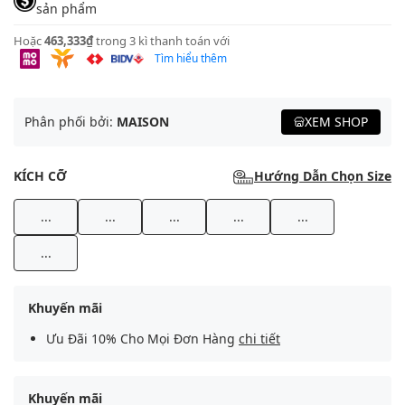
sản phẩm
Hoặc
463,333₫
trong 3 kì thanh toán với
Tìm hiểu thêm
Phân phối bởi:
MAISON
XEM SHOP
KÍCH CỠ
Hướng Dẫn Chọn Size
...
...
...
...
...
...
Khuyến mãi
Ưu Đãi 10% Cho Mọi Đơn Hàng
chi tiết
Khuyến mãi