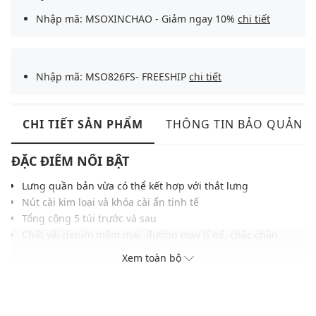
Nhập mã: MSOXINCHAO - Giảm ngay 10%
chi tiết
Nhập mã: MSO826FS- FREESHIP
chi tiết
CHI TIẾT SẢN PHẨM
THÔNG TIN BẢO QUẢN
ĐẶC ĐIỂM NỔI BẬT
Lưng quần bản vừa có thể kết hợp với thắt lưng
Nút cài kim loại và khóa cài ẩn tinh tế
Tổng cộng 5 túi trước và sau
Chất vải denim mềm mại, đường may tỉ mỉ, chắc chắn
Dễ phối cùng áo thun, sơ mi hoặc hoodie
Xem toàn bộ
THÔNG TIN SẢN PHẨM
Thương hiệu:
Lee
Xuất xứ thương hiệu: Mỹ