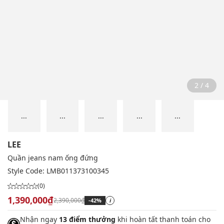
2 / 4
...
...
...
...
...
LEE
Quần jeans nam ống đứng
Style Code:
LMB011373100345
(0)
1,390,000₫
2,390,000₫
-42%
i
Nhận ngay
13 điểm thưởng
khi hoàn tất thanh toán cho