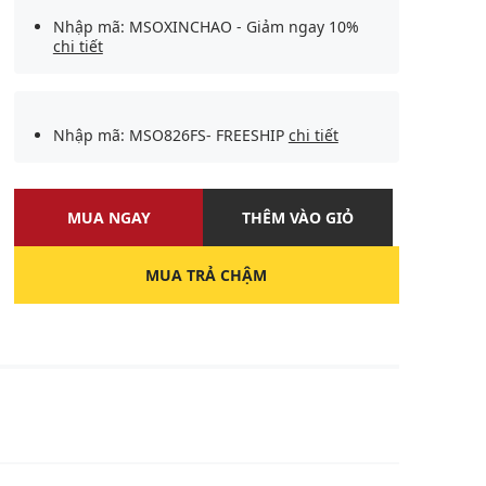
Nhập mã: MSOXINCHAO - Giảm ngay 10%
chi tiết
Nhập mã: MSO826FS- FREESHIP
chi tiết
MUA NGAY
THÊM VÀO GIỎ
MUA TRẢ CHẬM
U