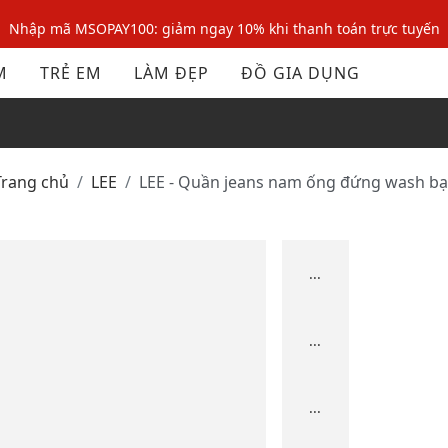
Nhập mã MSOPAY100: giảm ngay 10% khi thanh toán trực tuyến
Nhập mã: MSOXINCHAO - Giảm 10% đơn đầu cho thành viên mới!
M
TRẺ EM
LÀM ĐẸP
ĐỒ GIA DỤNG
Nhập mã MSOPAY100: giảm ngay 10% khi thanh toán trực tuyến
Nhập mã: MSOXINCHAO - Giảm 10% đơn đầu cho thành viên mới!
Trang chủ
LEE
LEE - Quần jeans nam ống đứng wash bạ
...
...
...