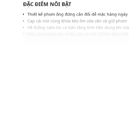
ĐẶC ĐIỂM NỔI BẬT
Thiết kế phom ống đứng cân đối dễ mặc hàng ngày
Cạp cài nút cùng khóa kéo ôm vừa vặn và giữ phom
Hệ thống năm túi cơ bản tăng tính tiện dụng khi mặ
Hiệu ứng wash tạo chiều sâu và nét cá tính tổng thể
Chất liệu denim bền bỉ mang lại cảm giác chắc chắ
Đường may tỉ mỉ giúp tăng độ hoàn thiện và độ bề
Dễ dàng phối cùng áo thun, sơ mi hoặc outfit casua