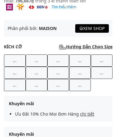
Hoặc
796,667₫
trong 3 kì thanh toán với
Tìm hiểu thêm
Phân phối bởi:
MAISON
XEM SHOP
KÍCH CỠ
Hướng Dẫn Chọn Size
...
...
...
...
...
...
...
...
...
...
...
...
...
...
Khuyến mãi
Ưu Đãi 10% Cho Mọi Đơn Hàng
chi tiết
Khuyến mãi