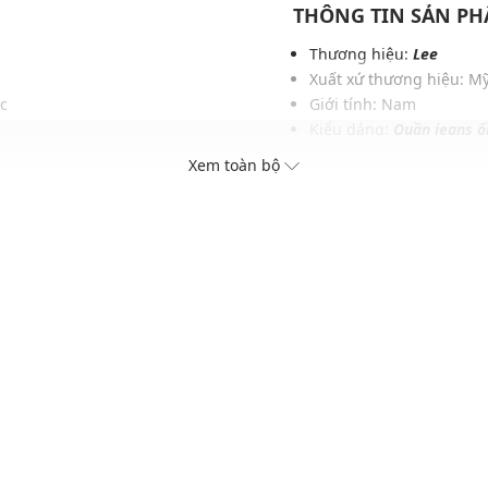
THÔNG TIN SẢN P
Thương hiệu:
Lee
Xuất xứ thương hiệu: M
c
Giới tính: Nam
Kiểu dáng:
Quần jeans 
n
Màu sắc: Dark Shade
Xem toàn bộ
n
Chất liệu: Tbc
l
Hoạ tiết: Wash bạc
Phom quần: Vừa vặn, th
Thích hợp mặc trong các d
Xu hướng theo mùa: Sử 