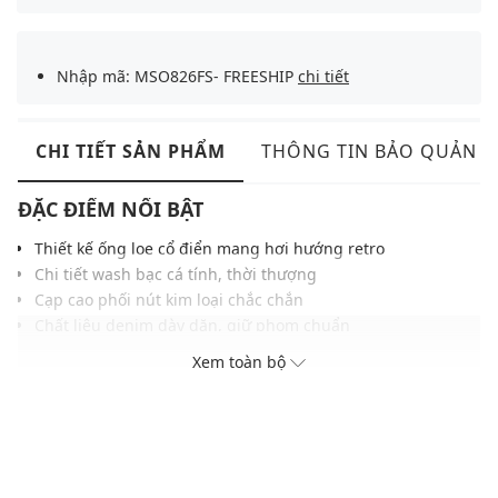
Nhập mã: MSO826FS- FREESHIP
chi tiết
CHI TIẾT SẢN PHẨM
THÔNG TIN BẢO QUẢN
ĐẶC ĐIỂM NỔI BẬT
Thiết kế ống loe cổ điển mang hơi hướng retro
Chi tiết wash bạc cá tính, thời thượng
Cạp cao phối nút kim loại chắc chắn
Chất liệu denim dày dặn, giữ phom chuẩn
Dễ phối cùng giày boots hoặc sneakers
Xem toàn bộ
THÔNG TIN SẢN PHẨM
Thương hiệu:
Lee
Xuất xứ thương hiệu: Mỹ
Giới tính: Nữ