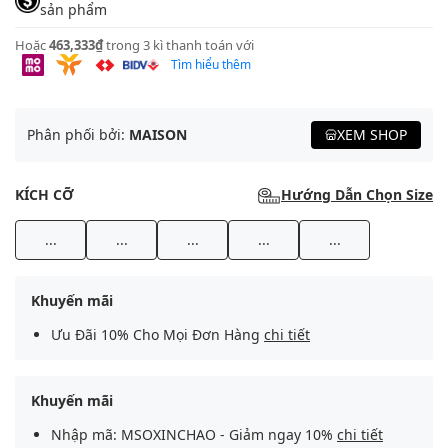
sản phẩm
Hoặc
463,333₫
trong 3 kì thanh toán với
Tìm hiểu thêm
Phân phối bởi:
MAISON
XEM SHOP
KÍCH CỠ
Hướng Dẫn Chọn Size
...
...
...
...
...
Khuyến mãi
Ưu Đãi 10% Cho Mọi Đơn Hàng
chi tiết
Khuyến mãi
Nhập mã: MSOXINCHAO - Giảm ngay 10%
chi tiết