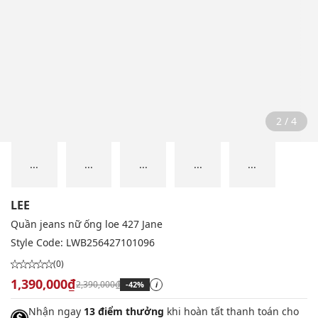
2 / 4
...
...
...
...
...
LEE
Quần jeans nữ ống loe 427 Jane
Style Code:
LWB256427101096
(0)
1,390,000₫
2,390,000₫
-42%
i
Nhận ngay
13 điểm thưởng
khi hoàn tất thanh toán cho