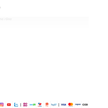
ỹ
ng rộng
de, Dark Shade
 màu
 mái
ịp: Đi chơi, đi du lịch....
dụng được tất cả các mùa trong năm
|
|