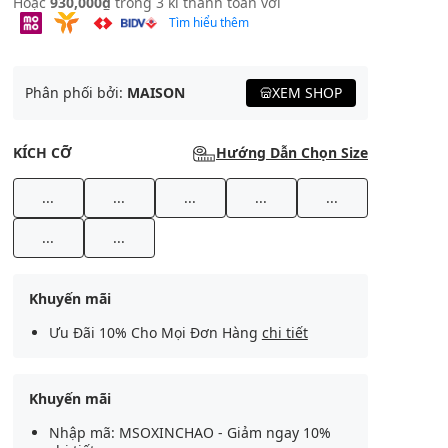
Hoặc
930,000₫
trong 3 kì thanh toán với
Tìm hiểu thêm
Phân phối bởi:
MAISON
XEM SHOP
KÍCH CỠ
Hướng Dẫn Chọn Size
...
...
...
...
...
...
...
Khuyến mãi
Ưu Đãi 10% Cho Mọi Đơn Hàng
chi tiết
Khuyến mãi
Nhập mã: MSOXINCHAO - Giảm ngay 10%