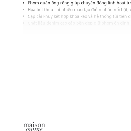
Phom quần ống rộng giúp chuyển động linh hoạt tự
Họa tiết thêu chỉ nhiều màu tạo điểm nhấn nổi bật, 
Cạp cài khuy kết hợp khóa kéo và hệ thống túi tiện 
Chất liệu denim cao cấp bền đẹp giữ phom ổn định 
Hiệu ứng xanh wash bạc mang đến vẻ ngoài phóng
Đường may chỉn chu, tỉ mỉ tăng độ bền khi sử dụng 
Phù hợp phối cùng áo thun, áo sơ mi hoặc áo khoác 