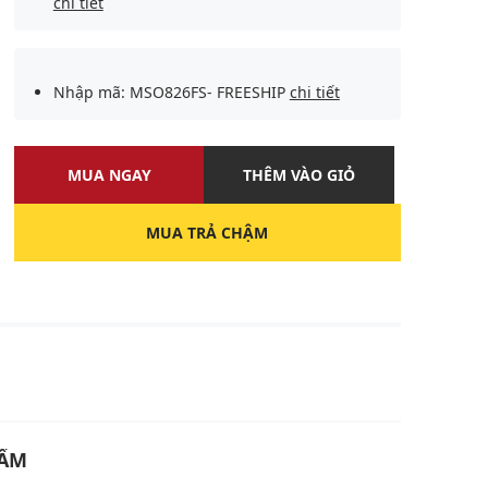
chi tiết
Nhập mã: MSO826FS- FREESHIP
chi tiết
MUA NGAY
THÊM VÀO GIỎ
MUA TRẢ CHẬM
U
HẨM