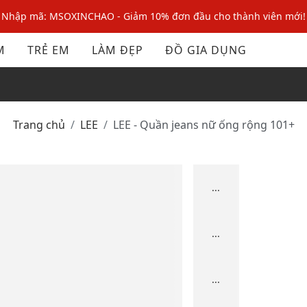
Nhập mã: MSOXINCHAO - Giảm 10% đơn đầu cho thành viên mới!
Nhập mã MSOPAY100: giảm ngay 10% khi thanh toán trực tuyến
M
TRẺ EM
LÀM ĐẸP
ĐỒ GIA DỤNG
Nhập mã: MSOXINCHAO - Giảm 10% đơn đầu cho thành viên mới!
Trang chủ
LEE
LEE - Quần jeans nữ ống rộng 101+
...
...
...