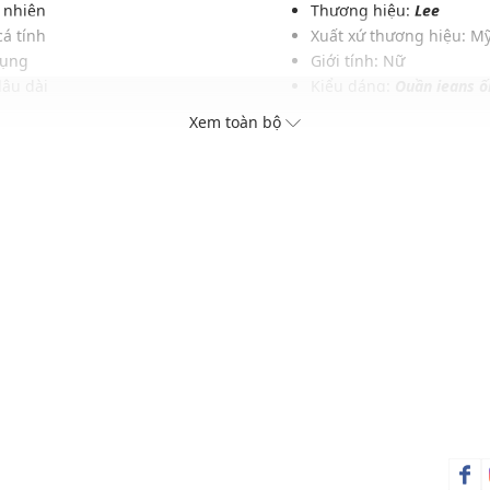
 nhiên
Thương hiệu:
Lee
cá tính
Xuất xứ thương hiệu: M
dụng
Giới tính: Nữ
lâu dài
Kiểu dáng:
Quần jeans ố
 khoáng
Màu sắc: Mid Light Sha
Xem toàn bộ
lâu dài
Chất liệu: Tbc
basic
Hoạ tiết: Vẩy sơn, thêu
Phom quần: Rộng thoải
Thích hợp mặc trong các d
Xu hướng theo mùa: Sử 