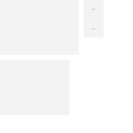
...
...