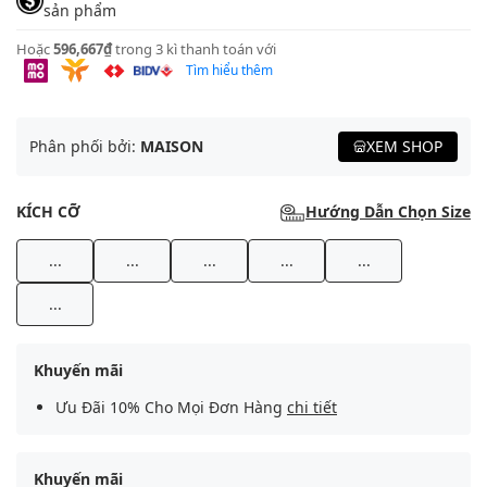
sản phẩm
Hoặc
596,667₫
trong 3 kì thanh toán với
Tìm hiểu thêm
Phân phối bởi:
MAISON
XEM SHOP
KÍCH CỠ
Hướng Dẫn Chọn Size
...
...
...
...
...
...
Khuyến mãi
Ưu Đãi 10% Cho Mọi Đơn Hàng
chi tiết
Khuyến mãi