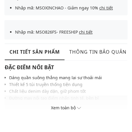
Nhập mã: MSOXINCHAO - Giảm ngay 10%
chi tiết
Nhập mã: MSO826FS- FREESHIP
chi tiết
CHI TIẾT SẢN PHẨM
THÔNG TIN BẢO QUẢN
ĐẶC ĐIỂM NỔI BẬT
Dáng quần suông thẳng mang lại sự thoải mái
Thiết kế 5 túi truyền thống tiện dụng
Chất liệu denim dày dặn, giữ phom tốt
Đường may nổi tạo điểm nhấn tinh tế, bền bỉ
Dễ phối cùng áo thun, sơ mi hoặc hoodie
Xem toàn bộ
THÔNG TIN SẢN PHẨM
Thương hiệu:
Lee
Xuất xứ thương hiệu: Mỹ