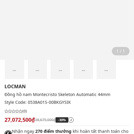
1 / 1
...
...
...
...
...
LOCMAN
Đồng hồ nam Montecristo Skeleton Automatic 44mm
Style Code:
0538A01S-00BKGYSIK
(0)
27,072,500₫
38,675,000₫
-30%
i
Nhận ngay
270 điểm thưởng
khi hoàn tất thanh toán cho