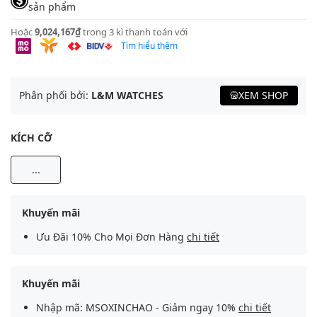
sản phẩm
Hoặc
9,024,167₫
trong 3 kì thanh toán với
Tìm hiểu thêm
Phân phối bởi:
L&M WATCHES
XEM SHOP
KÍCH CỠ
...
Khuyến mãi
Ưu Đãi 10% Cho Mọi Đơn Hàng
chi tiết
Khuyến mãi
Nhập mã: MSOXINCHAO - Giảm ngay 10%
chi tiết