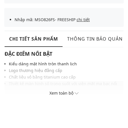
Nhập mã: MSO826FS- FREESHIP
chi tiết
CHI TIẾT SẢN PHẨM
THÔNG TIN BẢO QUẢN
ĐẶC ĐIỂM NỔI BẬT
Kiểu dáng mặt hình tròn thanh lịch
Logo thương hiệu đẳng cấp
Chất liệu vỏ bằng titanium cao cấp
Thiết kế màn hình số trong suốt với viền mặt mạ bạc nổi
bật
Xem toàn bộ
Khả năng chống nước ở độ sâu 100m
ĐIỀU KIỆN BẢO HÀNH
Bảo hành thân máy đồng hồ thời hạn 4 năm tại Việt nam và
quốc tế (02 năm đầu miễn phí, 02 năm sau bảo hành có tính