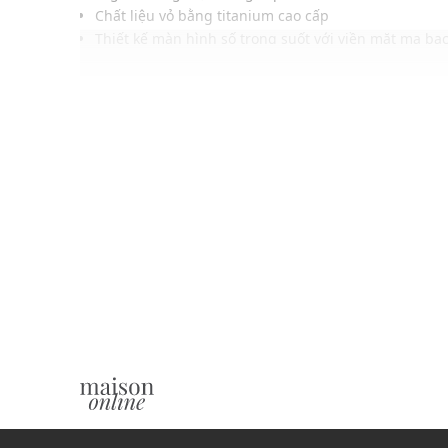
Chất liệu vỏ bằng titanium cao cấp
Thiết kế màn hình số trong suốt với viền mặt mạ bạc
Khả năng chống nước ở độ sâu 100m
ĐIỀU KIỆN BẢO HÀNH
Bảo hành thân máy đồng hồ thời hạn 4 năm tại Việt na
miễn phí, 02 năm sau bảo hành có tính phí tùy theo tìn
Không áp dụng bảo hành với dây đồng hồ và các phụ ki