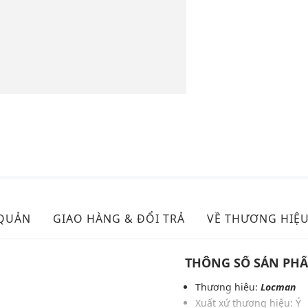
 QUẢN
GIAO HÀNG & ĐỔI TRẢ
VỀ THƯƠNG HIỆ
THÔNG SỐ SẢN PH
Thương hiệu:
Locman
Xuất xứ thương hiệu: Ý