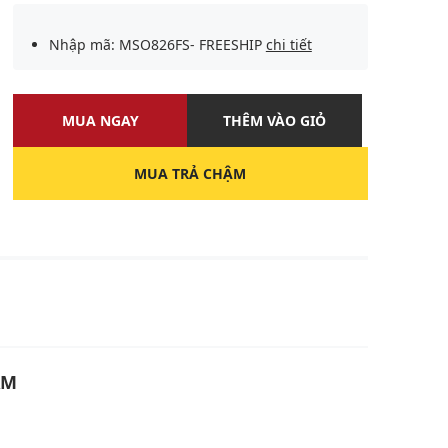
Nhập mã: MSO826FS- FREESHIP
chi tiết
MUA NGAY
THÊM VÀO GIỎ
MUA TRẢ CHẬM
U
ẨM