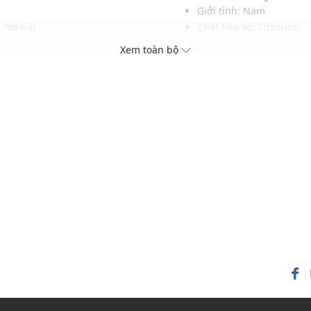
Giới tính: Nam
 nổi bật
Chất liệu vỏ: Titanium
Chất liệu dây: Cao su
Xem toàn bộ
Hình dạng mặt: Hình tr
Loại khóa: Khóa gài kim
m và quốc tế (02 năm đầu
Mặt số: Kim
h trạng máy)
Màu mặt số: Trong suốt
ện đi kèm
Màu dây đeo: Xanh dươ
Đường kính: 44mm
Khả năng kháng nước ở
Thích hợp đeo trong các d