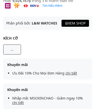
Hoặc
9,024,167₫
trong 3 kì thanh toán với
Tìm hiểu thêm
Phân phối bởi:
L&M WATCHES
XEM SHOP
KÍCH CỠ
...
Khuyến mãi
Ưu Đãi 10% Cho Mọi Đơn Hàng
chi tiết
Khuyến mãi
Nhập mã: MSOXINCHAO - Giảm ngay 10%
chi tiết