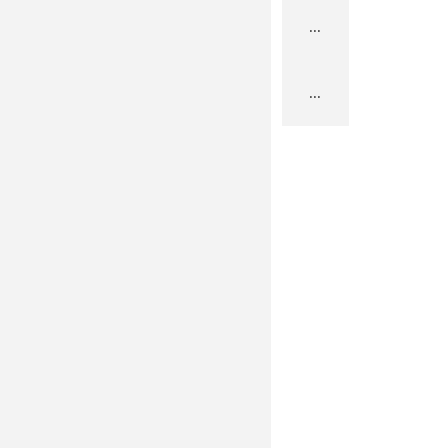
...
...