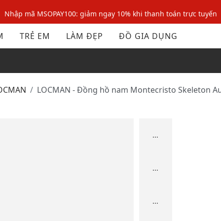
Nhập mã MSOPAY100: giảm ngay 10% khi thanh toán trực tuyến
Nhập mã: MSOXINCHAO - Giảm 10% đơn đầu cho thành viên mới!
M
TRẺ EM
LÀM ĐẸP
ĐỒ GIA DỤNG
Nhập mã MSOPAY100: giảm ngay 10% khi thanh toán trực tuyến
Nhập mã: MSOXINCHAO - Giảm 10% đơn đầu cho thành viên mới!
LOCMAN
LOCMAN - Đồng hồ nam Montecristo Skeleton 
...
...
...