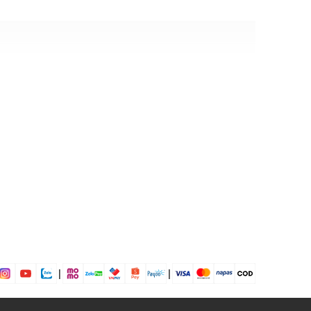
òn
ng
 độ sâu: 100m
ịp: Đi làm, đi chơi, đi tiệc
|
|