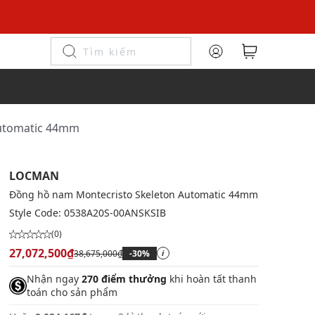
Automatic 44mm
LOCMAN
Đồng hồ nam Montecristo Skeleton Automatic 44mm
Style Code:
0538A20S-00ANSKSIB
(0)
27,072,500₫
38,675,000₫
-30%
i
Nhận ngay
270 điểm thưởng
khi hoàn tất thanh
toán cho sản phẩm