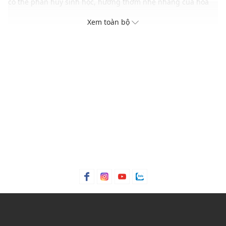
có thể phân hủy sinh học, hương thơm nhẹ nhàng của hoa
oải hương và hoa cúc La Mã sẽ lan tỏa trong nước, tạo nên
Xem toàn bộ
một bầu không khí thư thái. Tinh dầu hoa cam được thêm vào
để giúp giảm căng thẳng và lo lắng, giúp tâm trí bạn có thể
thư giãn trước khi bắt đầu một giấc ngủ sâu và yên bình.
Điểm nổi bật
Ba loại hoa oải hương làm dịu tâm trạng của bạn
Tinh dầu hoa cúc La Mã làm dịu làn da nhạy cảm
Tinh dầu hoa cam mang đến hương thơm sảng khoái đầy
hứng khởi
Mùi hương
Thảo mộc | Thơm nhẹ
Xuất xứ thương hiệu: Anh
Sản xuất tại: Nhật Bản