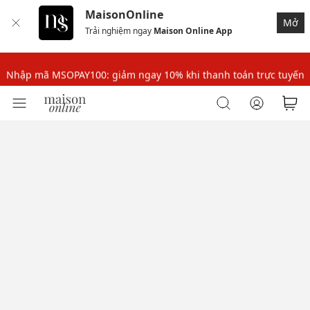
MaisonOnline
Nhập mã MSOPAY100: giảm ngay 10% khi thanh toán trực tuyến
Mở
Trải nghiệm ngay
Maison Online App
Nhập mã: MSOXINCHAO - Giảm 10% đơn đầu cho thành viên mới!
Nhập mã MSOPAY100: giảm ngay 10% khi thanh toán trực tuyến
Nhập mã: MSOXINCHAO - Giảm 10% đơn đầu cho thành viên mới!