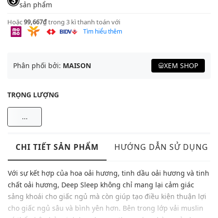
sản phẩm
Hoặc
99,667₫
trong 3 kì thanh toán với
Tìm hiểu thêm
Phân phối bởi:
MAISON
XEM SHOP
TRỌNG LƯỢNG
...
CHI TIẾT SẢN PHẨM
HƯỚNG DẪN SỬ DỤNG
Với sự kết hợp của hoa oải hương, tinh dầu oải hương và tinh
chất oải hương, Deep Sleep không chỉ mang lại cảm giác
sảng khoái cho giấc ngủ mà còn giúp tạo điều kiện thuận lợi
cho giấc ngủ sâu và bình yên hơn. Bên trong lớp vải muslin