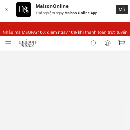
MaisonOnline
Nhập mã MSOPAY100: giảm ngay 10% khi thanh toán trực tuyến
Mở
Trải nghiệm ngay
Maison Online App
Nhập mã: MSOXINCHAO - Giảm 10% đơn đầu cho thành viên mới!
Nhập mã MSOPAY100: giảm ngay 10% khi thanh toán trực tuyến
Nhập mã: MSOXINCHAO - Giảm 10% đơn đầu cho thành viên mới!