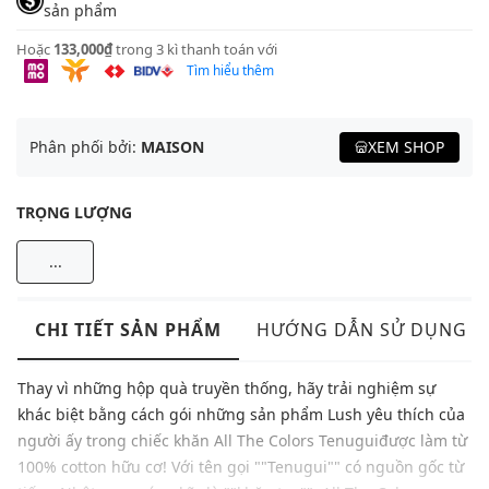
sản phẩm
Hoặc
133,000₫
trong 3 kì thanh toán với
Tìm hiểu thêm
Phân phối bởi:
MAISON
XEM SHOP
TRỌNG LƯỢNG
...
CHI TIẾT SẢN PHẨM
HƯỚNG DẪN SỬ DỤNG
Thay vì những hộp quà truyền thống, hãy trải nghiệm sự
khác biệt bằng cách gói những sản phẩm Lush yêu thích của
người ấy trong chiếc khăn All The Colors Tenuguiđược làm từ
100% cotton hữu cơ! Với tên gọi ""Tenugui"" có nguồn gốc từ