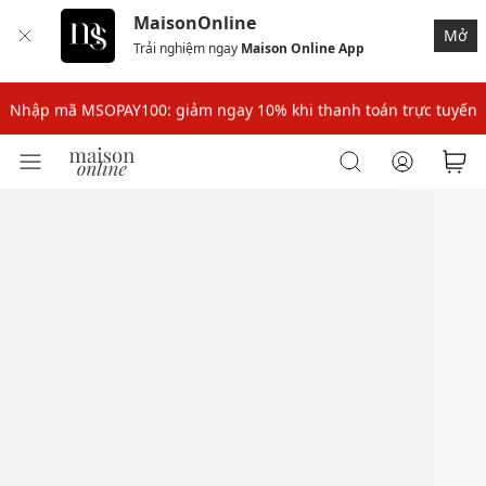
MaisonOnline
Mở
Trải nghiệm ngay
Maison Online App
Nhập mã: MSOXINCHAO - Giảm 10% đơn đầu cho thành viên mới!
Nhập mã MSOPAY100: giảm ngay 10% khi thanh toán trực tuyến
Nhập mã: MSOXINCHAO - Giảm 10% đơn đầu cho thành viên mới!
Nhập mã MSOPAY100: giảm ngay 10% khi thanh toán trực tuyến
Nhập mã: MSOXINCHAO - Giảm 10% đơn đầu cho thành viên mới!