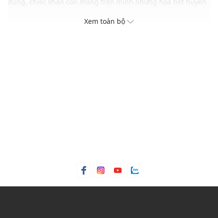
dụng, chiếc khăn còn mang trên mình những họa tiết huyền
bí của đêm Halloween, từ hình ảnh mèo đen, cú mèo, bóng
Xem toàn bộ
ma đến quả bí ngô rực rỡ. Để thêm phần ấn tượng, bạn có
thể chọn những quả bom tắm hoặc viên tạo bọt phiên bản
giới hạn, rồi khéo léo gói chúng trong chiếc khăn này. Món
quà Halloween của bạn sẽ trở thành một bất ngờ tràn ngập
sắc màu ma mị và sự kỳ diệu của mùa lễ hội, tạo nên khoảnh
khắc đáng nhớ cho người nhận!
Điểm nổi bật
Tuyệt vời cho việc gói quà không cần bao bì
Được thiết kế bởi Iain Burke
Là một phần trong bộ sưu tập Halloween 2024
Xuất xứ thương hiệu: Anh
Sản xuất tại: Nhật Bản