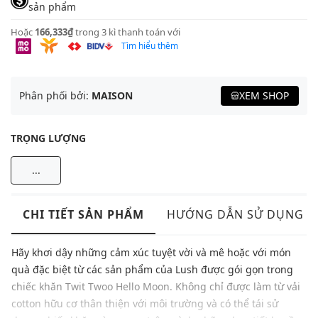
sản phẩm
Hoặc
166,333₫
trong 3 kì thanh toán với
Tìm hiểu thêm
Phân phối bởi:
MAISON
XEM SHOP
TRỌNG LƯỢNG
...
CHI TIẾT SẢN PHẨM
HƯỚNG DẪN SỬ DỤNG
Hãy khơi dậy những cảm xúc tuyệt vời và mê hoặc với món
quà đặc biệt từ các sản phẩm của Lush được gói gọn trong
chiếc khăn Twit Twoo Hello Moon. Không chỉ được làm từ vải
cotton hữu cơ thân thiện với môi trường và có thể tái sử