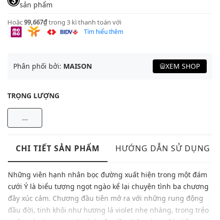
sản phẩm
Hoặc
99,667₫
trong 3 kì thanh toán với
Tìm hiểu thêm
Phân phối bởi:
MAISON
XEM SHOP
TRỌNG LƯỢNG
...
CHI TIẾT SẢN PHẨM
HƯỚNG DẪN SỬ DỤNG
Những viên hạnh nhân bọc đường xuất hiện trong một đám
cưới Ý là biểu tượng ngọt ngào kể lại chuyện tình ba chương
đầy xúc cảm. Chương đầu tiên mở ra với những rung động
đầu đời, tinh khôi như hương lá violet nhẹ nhàng, trong trẻo