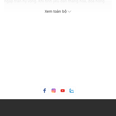
ngập tràn hy vọng. Khi tình yêu dần thăng hoa, đóa hồng
kiêu kỳ hé nở mang theo những xúc cảm mãnh liệt, đắm say
Xem toàn bộ
và quyến rũ. Đến chương cuối, sau tất cả những cung bậc
cảm xúc là sự an yên và ấm áp còn đọng lại trong hương
thơm sâu lắng của tinh dầu gỗ đàn hương – như một cái kết
dịu dàng cho chuyện tình viên mãn.
Điểm nổi bật
Tinh dầu đàn hương mang lại cảm giác dễ chịu, giúp thư
giãn tâm trí
Hương hoa hồng lãng mạn khơi gợi cảm xúc, đồng thời
giúp cân bằng nội tâm
Chiết xuất lá violet mang đến mùi hương tươi mát, nhẹ
nhàng pha chút thảo mộc
Xuất xứ thương hiệu: Anh
Sản xuất tại: Anh