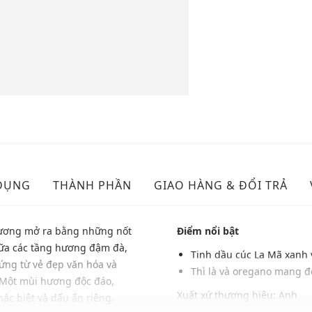
DỤNG
THÀNH PHẦN
GIAO HÀNG & ĐỔI TRẢ
hương mở ra bằng những nốt
Điểm nổi bật
giữa các tầng hương đậm đà,
Tinh dầu cúc La Mã xanh 
ứng từ vẻ đẹp văn hóa và
Thì là và oregano mang đ
 Một mùi hương độc đáo,
Xuất xứ thương hiệu: Anh
ác biệt và dấu ấn riêng.
Sản xuất tại: Anh