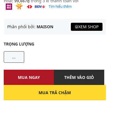
Hoặc
99,667₫
trong 3 kì thanh toán với
Tìm hiểu thêm
Phân phối bởi:
MAISON
XEM SHOP
TRỌNG LƯỢNG
...
MUA NGAY
THÊM VÀO GIỎ
MUA TRẢ CHẬM