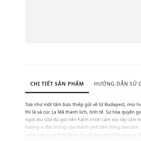
CHI TIẾT SẢN PHẨM
HƯỚNG DẪN SỬ 
Tựa như một tấm bưu thiếp gửi về từ Budapest, mùi 
thì là và cúc La Mã thanh lịch, tinh tế. Sự hòa quyện 
ngọt dịu vừa đủ gợi nên hành trình cảm xúc lấy cảm h
hương vị đặc trưng của thành phố bên dòng Danube.
cuốn hút và cá tính dành cho những tâm hồn yêu sự kh