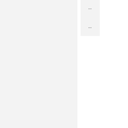
...
...