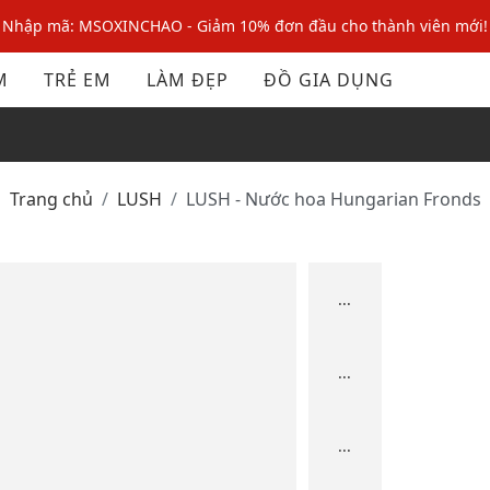
Nhập mã: MSOXINCHAO - Giảm 10% đơn đầu cho thành viên mới!
Nhập mã MSOPAY100: giảm ngay 10% khi thanh toán trực tuyến
M
TRẺ EM
LÀM ĐẸP
ĐỒ GIA DỤNG
Nhập mã: MSOXINCHAO - Giảm 10% đơn đầu cho thành viên mới!
Trang chủ
LUSH
LUSH - Nước hoa Hungarian Fronds
...
...
...