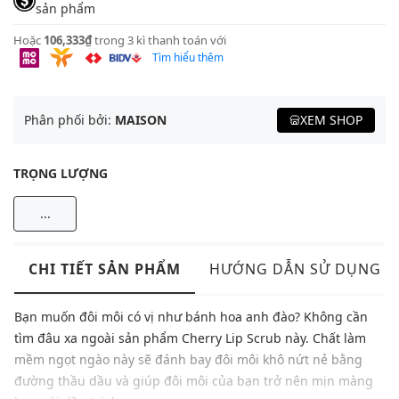
sản phẩm
Hoặc
106,333₫
trong 3 kì thanh toán với
Tìm hiểu thêm
Phân phối bởi:
MAISON
XEM SHOP
TRỌNG LƯỢNG
...
CHI TIẾT SẢN PHẨM
HƯỚNG DẪN SỬ DỤNG
Bạn muốn đôi môi có vị như bánh hoa anh đào? Không cần
tìm đâu xa ngoài sản phẩm Cherry Lip Scrub này. Chất làm
mềm ngọt ngào này sẽ đánh bay đôi môi khô nứt nẻ bằng
đường thầu dầu và giúp đôi môi của bạn trở nên mịn màng