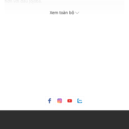
hơn với dầu Jojoba.
Xem toàn bộ
Điểm nổi bật
Đường thầu dầu giúp đánh bay vảy
Bơ hạt mỡ và dầu jojoba làm mềm môi
Tinh dầu Davana làm dịu môi
Xuất xứ thương hiệu: Anh
Sản xuất tại: Nhật Bản