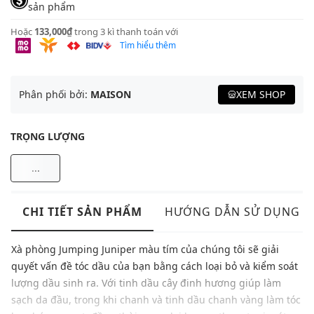
sản phẩm
Hoặc
133,000₫
trong 3 kì thanh toán với
Tìm hiểu thêm
Phân phối bởi:
MAISON
XEM SHOP
TRỌNG LƯỢNG
...
CHI TIẾT SẢN PHẨM
HƯỚNG DẪN SỬ DỤNG
Xà phòng Jumping Juniper màu tím của chúng tôi sẽ giải
quyết vấn đề tóc dầu của bạn bằng cách loại bỏ và kiểm soát
lượng dầu sinh ra. Với tinh dầu cây đinh hương giúp làm
sạch da đầu, trong khi chanh và tinh dầu chanh vàng làm tóc