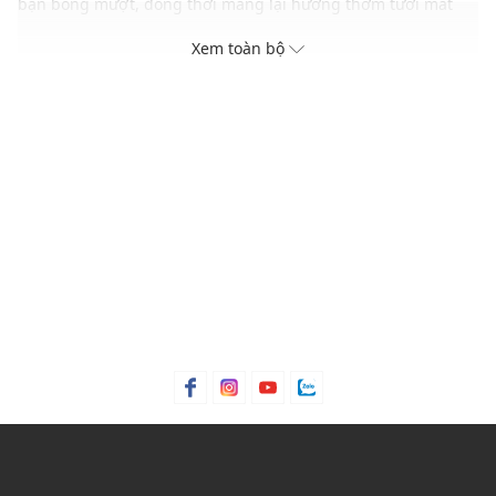
bạn bóng mượt, đồng thời mang lại hương thơm tươi mát
hơn. Bên cạnh đó, cặp đôi thảo dược tuyệt vời từ hoa oải
Xem toàn bộ
hương dịu nhẹ và cây hương thảo cũng giúp làm dịu và kích
thích da đầu, bởi vì một mái tóc khỏe đẹp phải bắt đầu từ
một da đầu khỏe mạnh.
Điểm nổi bật
Tinh dầu chanh cắt giảm dầu và tăng độ bóng cho tóc
Hoa oải hương và cây hương thảo giúp làm dịu da đầu
Quả bách xù giúp giảm lượng dầu trên tóc
Mùi hương
Cay nồng
Xuất xứ thương hiệu: Anh
Sản xuất tại: Nhật Bản