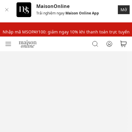
MaisonOnline
Nhập mã MSOPAY100: giảm ngay 10% khi thanh toán trực tuyến
Mở
Trải nghiệm ngay
Maison Online App
Nhập mã: MSOXINCHAO - Giảm 10% đơn đầu cho thành viên mới!
Nhập mã MSOPAY100: giảm ngay 10% khi thanh toán trực tuyến
Nhập mã: MSOXINCHAO - Giảm 10% đơn đầu cho thành viên mới!