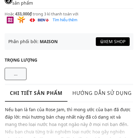
sản phẩm
Hoặc
433,000₫
trong 3 kì thanh toán với
Tìm hiểu thêm
Phân phối bởi:
MAISON
XEM SHOP
TRỌNG LƯỢNG
...
CHI TIẾT SẢN PHẨM
HƯỚNG DẪN SỬ DỤNG
Nếu bạn là fan của Rose Jam, thì mong ước của bạn đã được
đáp lời: mùi hương bán chạy nhất này đã có dạng xịt và
mang theo loại nước hoa ngọt ngào này ở mọi nơi bạn đến.
Nếu bạn chưa từng trải nghiệm loại nước hoa gây nghiện