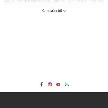
này, thì bạn nên làm ngay đi. Tinh dầu hoa hồng và nước hoa
hồng là trung tâm của hương thơm sang trọng, được người
Xem toàn bộ
hâm mộ yêu thích này, và chúng tôi đã thêm chút hương
chanh vàng và hoa phong lữ ngọt ngào để tạo ra mùi hương
kẹo ngọt này. Hãy xịt nó ở mọi nơi (nhưng không phải trên
bánh mì nướng của bạn nhé.
Điểm nổi bật
Hoa hồng tạo ra các nốt hương hoa riêng biệt
Tinh dầu chanh Sicilia mang đến hương cam quýt
Tinh dầu phong lữ mang đến hương hoa và vị ngọt
Mùi hương
Hoa cỏ | Ngọt ngào
Xuất xứ thương hiệu: Anh
Sản xuất tại: Anh