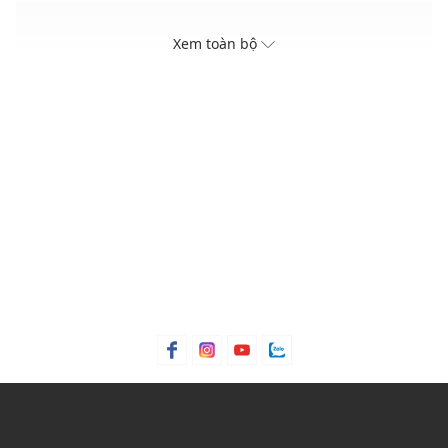
Điểm nổi bật
Xem toàn bộ
Litsea cubeba thêm vào hương thơm kem ngậy một nét
trái cây nhẹ nhàng
Nhân đôi độ hấp dẫn bằng cách kết hợp với cahi xịt
dưỡng tóc Super Milk
Xuất xứ thương hiệu: Anh
Sản xuất tại: Anh