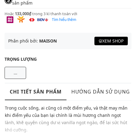
sản phẩm
Hoặc
133,000₫
trong 3 kì thanh toán với
Tìm hiểu thêm
Phân phối bởi:
MAISON
XEM SHOP
TRỌNG LƯỢNG
...
CHI TIẾT SẢN PHẨM
HƯỚNG DẪN SỬ DỤNG
Trong cuộc sống, ai cũng có một điểm yếu, và thật may mắn
khi điểm yếu của bạn lại chính là mùi hương chanh ngọt
lành, khẽ quyện cùng dư vị vanilla ngọt ngào, để lại sức hút
khó cưỡng.