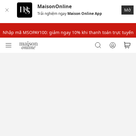
MaisonOnline
Nhập mã MSOPAY100: giảm ngay 10% khi thanh toán trực tuyến
Mở
Trải nghiệm ngay
Maison Online App
Nhập mã: MSOXINCHAO - Giảm 10% đơn đầu cho thành viên mới!
Nhập mã MSOPAY100: giảm ngay 10% khi thanh toán trực tuyến
Nhập mã: MSOXINCHAO - Giảm 10% đơn đầu cho thành viên mới!