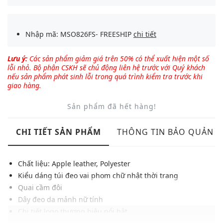
Nhập mã: MSO826FS- FREESHIP
chi tiết
Lưu ý:
Các sản phẩm giảm giá trên 50% có thể xuất hiện một số
lỗi nhỏ. Bộ phận CSKH sẽ chủ động liên hệ trước với Quý khách
nếu sản phẩm phát sinh lỗi trong quá trình kiểm tra trước khi
giao hàng.
Sản phẩm đã hết hàng!
CHI TIẾT SẢN PHẨM
THÔNG TIN BẢO QUẢN
Chất liệu: Apple leather, Polyester
Kiểu dáng túi đeo vai phom chữ nhật thời trang
Quai cầm đôi
Dây đeo da mảnh nữ tính
Chi tiết logo thương hiệu nổi bật