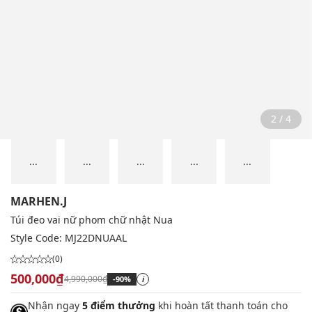
2 / 4
...
...
...
...
...
MARHEN.J
Túi đeo vai nữ phom chữ nhật Nua
Style Code:
MJ22DNUAAL
(0)
500,000₫
4,990,000₫
-90%
i
Nhận ngay
5 điểm thưởng
khi hoàn tất thanh toán cho