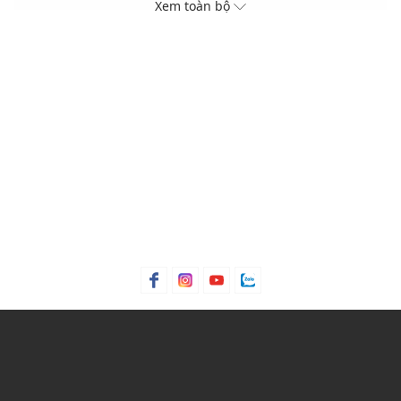
Chất da cứng cáp, sang trọng
Xem toàn bộ
Gam màu hiện đại, phù hợp với nhiều trang phục
Kích thước: W20 x H13 x D5 cm
Xuất xứ thương hiệu: Hàn Quốc