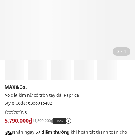
3 / 4
...
...
...
...
...
MAX&Co.
Áo dệt kim nữ cổ tròn tay dài Paprica
Style Code:
6366015402
(0)
5,790,000₫
11,590,000₫
-50%
i
Nhận ngay
57 điểm thưởng
khi hoàn tất thanh toán cho