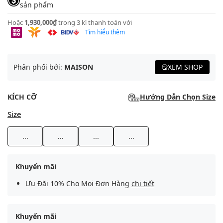
sản phẩm
Hoặc
1,930,000₫
trong 3 kì thanh toán với
Tìm hiểu thêm
Phân phối bởi:
MAISON
XEM SHOP
KÍCH CỠ
Hướng Dẫn Chọn Size
Size
...
...
...
...
Khuyến mãi
Ưu Đãi 10% Cho Mọi Đơn Hàng
chi tiết
Khuyến mãi