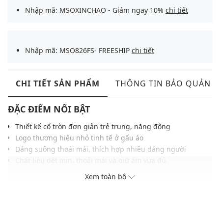
Nhập mã: MSOXINCHAO - Giảm ngay 10%
chi tiết
Nhập mã: MSO826FS- FREESHIP
chi tiết
CHI TIẾT SẢN PHẨM
THÔNG TIN BẢO QUẢN
ĐẶC ĐIỂM NỔI BẬT
Thiết kế cổ tròn đơn giản trẻ trung, năng động
Logo thương hiệu nhỏ tinh tế ở gấu áo
Dáng suông thoải mái, thích hợp nhiều dáng người
Chất liệu dệt mịn, thoải mái và giữ ấm vừa đủ
Dễ kết hợp cùng quần jeans, chân váy hoặc layer
Xem toàn bộ
THÔNG TIN SẢN PHẨM
Thương hiệu:
Max&Co.
Xuất xứ thương hiệu: Ý