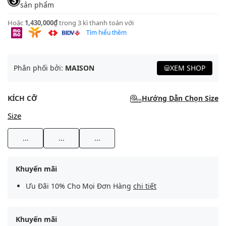
sản phẩm
Hoặc
1,430,000₫
trong 3 kì thanh toán với
Tìm hiểu thêm
Phân phối bởi:
MAISON
XEM SHOP
KÍCH CỠ
Hướng Dẫn Chọn Size
Size
...
...
...
Khuyến mãi
Ưu Đãi 10% Cho Mọi Đơn Hàng
chi tiết
Khuyến mãi