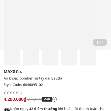
2 / 4
...
...
...
...
...
MAX&Co.
Áo khoác bomber nữ tay dài Bautta
Style Code:
6046095102
(0)
4,290,000₫
8,590,000₫
-50%
i
Nhận ngay
42 điểm thưởng
khi hoàn tất thanh toán cho