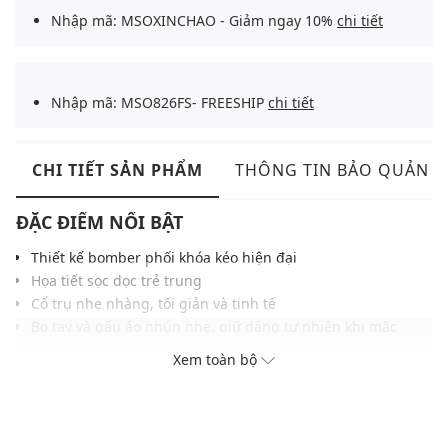
Nhập mã: MSOXINCHAO - Giảm ngay 10%
chi tiết
Nhập mã: MSO826FS- FREESHIP
chi tiết
CHI TIẾT SẢN PHẨM
THÔNG TIN BẢO QUẢN
ĐẶC ĐIỂM NỔI BẬT
Thiết kế bomber phối khóa kéo hiện đại
Họa tiết sọc dọc trẻ trung
Cổ trụ nhẹ nhàng, tối giản và tinh tế
Bo tay và gấu áo nhún nhẹ, giữ dáng tự nhiên khi mặc
Chất vải mềm nhẹ, thoáng khí, phù hợp thời tiết chuyển
Xem toàn bộ
mùa
Màu sắc hiện đại, dễ dàng phối với nhiều trang phục và
phụ kiện khác