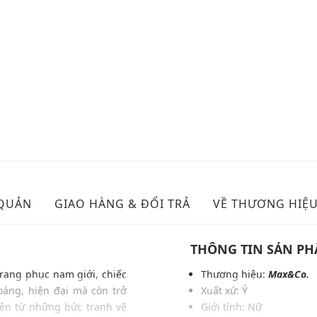
 QUẢN
GIAO HÀNG & ĐỔI TRẢ
VỀ THƯƠNG HIỆ
THÔNG TIN SẢN P
rang phục nam giới, chiếc
Thương hiệu:
Max&Co.
áng, hiện đại mà còn trở
Xuất xứ: Ý
hiện từ những bức tranh vẽ
Giới tính: Nữ