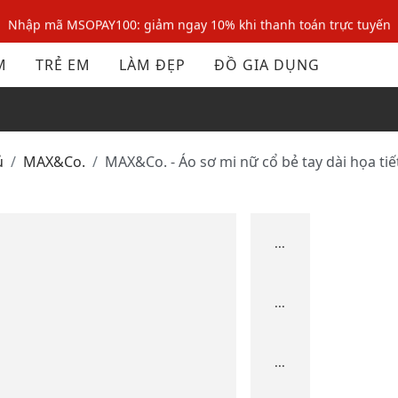
Nhập mã MSOPAY100: giảm ngay 10% khi thanh toán trực tuyến
Nhập mã: MSOXINCHAO - Giảm 10% đơn đầu cho thành viên mới!
M
TRẺ EM
LÀM ĐẸP
ĐỒ GIA DỤNG
Nhập mã MSOPAY100: giảm ngay 10% khi thanh toán trực tuyến
Nhập mã: MSOXINCHAO - Giảm 10% đơn đầu cho thành viên mới!
ủ
MAX&Co.
MAX&Co. - Áo sơ mi nữ cổ bẻ tay dài họa ti
...
...
...