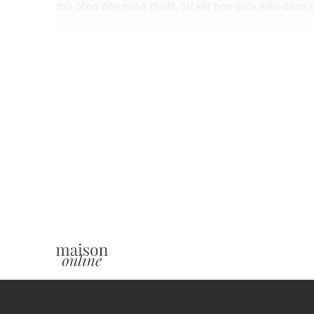
thủ công đầy nghệ thuật. Sự kết hợp giữa kiểu dáng cổ
này tạo nên một thiết kế vừa quen thuộc vừa mới lạ, t
gu thẩm mỹ cá tính của bạn.
ĐẶC ĐIỂM NỔI BẬT
Thiết kế trẻ trung, hiện đại
Chất vải mềm mịn, thoáng mát
Gam màu hiện đại dễ dàng phối với nhiều trang phụ