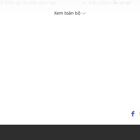
 điển và chi tiết sáng tạo
Kiểu dáng:
Áo sơ mi
ôn vinh tinh thần tự do và
Màu sắc: Optical White,
Xem toàn bộ
Chất liệu: Poplin cotton
Hoạ tiết: Logo thương h
Cổ, tay: Cổ bẻ, tay dài
Phom: Rộng, thoải mái
Thích hợp mặc trong các d
Xu hướng theo mùa: Sử 
c và phụ kiện