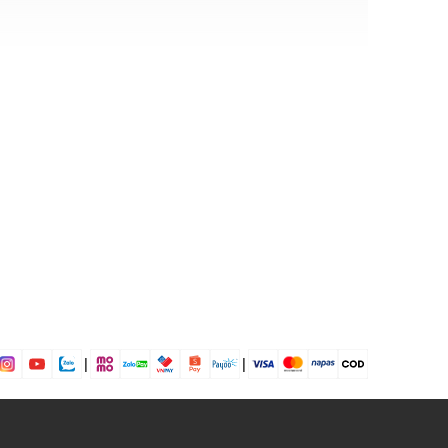
 Light Blue
iệu
ịp: Đi chơi, đi làm,....
dụng được tất cả các mùa trong năm
|
|