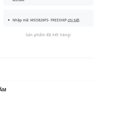
Nhập mã: MSO826FS- FREESHIP
chi tiết
Sản phẩm đã hết hàng!
U
HẨM