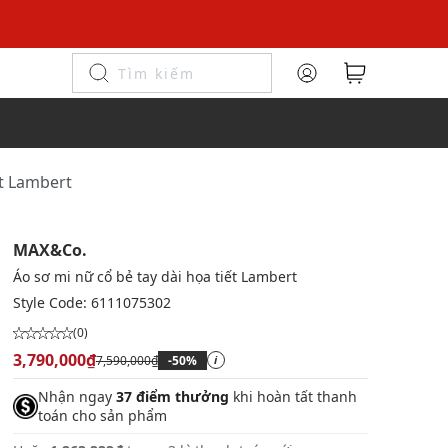
ết Lambert
MAX&Co.
Áo sơ mi nữ cổ bẻ tay dài họa tiết Lambert
Style Code:
6111075302
(0)
3,790,000₫
7,590,000₫
-50%
i
Nhận ngay
37 điểm thưởng
khi hoàn tất thanh
toán cho sản phẩm