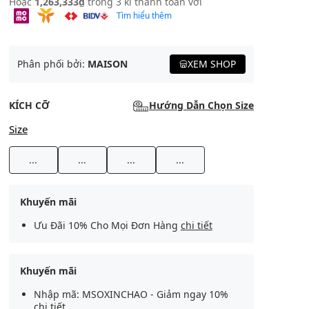
Hoặc
1,263,333₫
trong 3 kì thanh toán với
Tìm hiểu thêm
Phân phối bởi:
MAISON
XEM SHOP
KÍCH CỠ
Hướng Dẫn Chọn Size
Size
...
...
...
...
Khuyến mãi
Ưu Đãi 10% Cho Mọi Đơn Hàng
chi tiết
Khuyến mãi
Nhập mã: MSOXINCHAO - Giảm ngay 10%
chi tiết