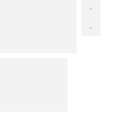
...
...