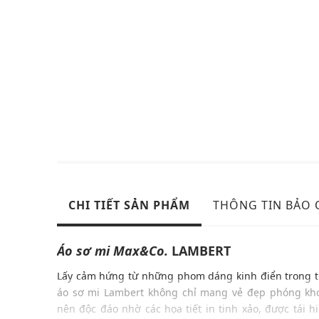
CHI TIẾT SẢN PHẨM
THÔNG TIN BẢO
Áo sơ mi
Max&Co.
LAMBERT
Lấy cảm hứng từ những phom dáng kinh điển trong t
áo sơ mi Lambert không chỉ mang vẻ đẹp phóng kho
nên độc đáo nhờ các họa tiết in tinh xảo, được tái 