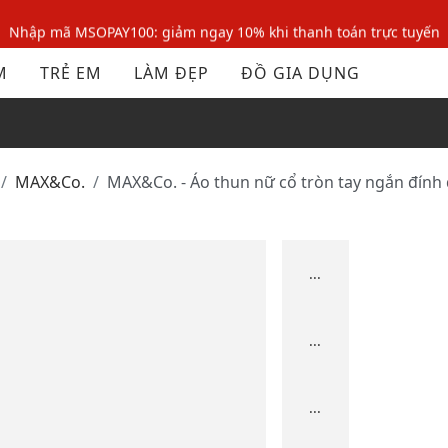
Nhập mã MSOPAY100: giảm ngay 10% khi thanh toán trực tuyến
Nhập mã: MSOXINCHAO - Giảm 10% đơn đầu cho thành viên mới!
M
TRẺ EM
LÀM ĐẸP
ĐỒ GIA DỤNG
Nhập mã MSOPAY100: giảm ngay 10% khi thanh toán trực tuyến
Nhập mã: MSOXINCHAO - Giảm 10% đơn đầu cho thành viên mới!
MAX&Co.
MAX&Co. - Áo thun nữ cổ tròn tay ngắn đính
...
...
...