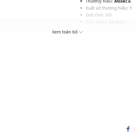
Thương hiệu:
Max&Co.
Xuất xứ thương hiệu: Ý
Giới tính: Nữ
Kiểu dáng:
Áo thun
c và phụ kiện khác
Màu sắc: White, Mint
Xem toàn bộ
Chất liệu: 100% Cotton
Cổ tròn, tay ngắn
Phom áo: Vừa vặn, thoải
Thích hợp mặc trong các d
Xu hướng theo mùa: Sử 