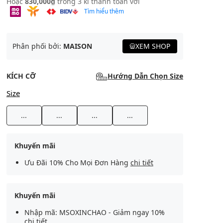
Hoặc
830,000₫
trong 3 kì thanh toán với
Tìm hiểu thêm
Phân phối bởi:
MAISON
XEM SHOP
KÍCH CỠ
Hướng Dẫn Chọn Size
Size
...
...
...
...
Khuyến mãi
Ưu Đãi 10% Cho Mọi Đơn Hàng
chi tiết
Khuyến mãi
Nhập mã: MSOXINCHAO - Giảm ngay 10%
chi tiết