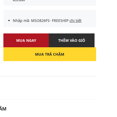
Nhập mã: MSO826FS- FREESHIP
chi tiết
MUA NGAY
THÊM VÀO GIỎ
MUA TRẢ CHẬM
U
HẨM