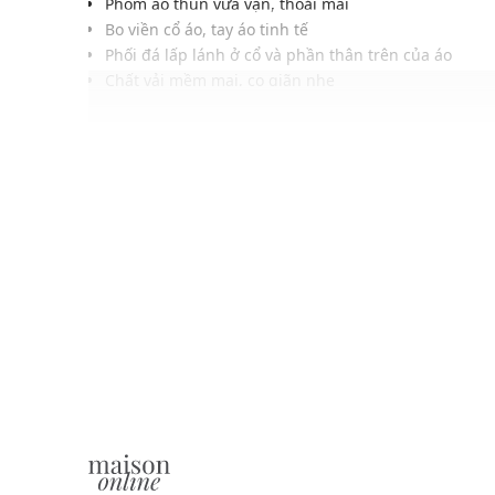
Phom áo thun vừa vặn, thoải mái
Bo viền cổ áo, tay áo tinh tế
Phối đá lấp lánh ở cổ và phần thân trên của áo
Chất vải mềm mại, co giãn nhẹ
Gam màu hiện đại dễ dàng phối với nhiều trang phụ