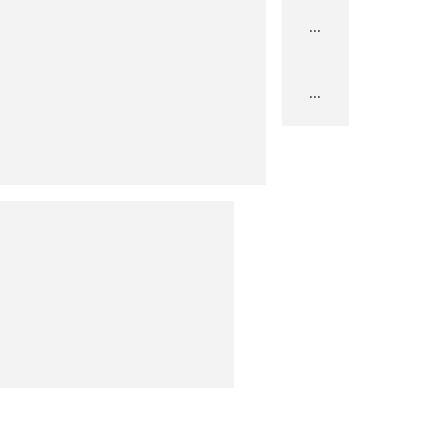
...
...