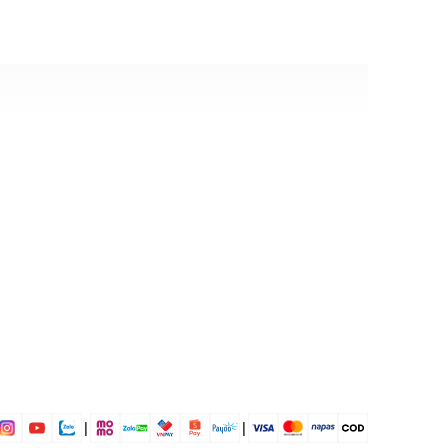
 mái
ịp: Đi chơi, đi làm....
dụng được tất cả các mùa trong năm
|
|