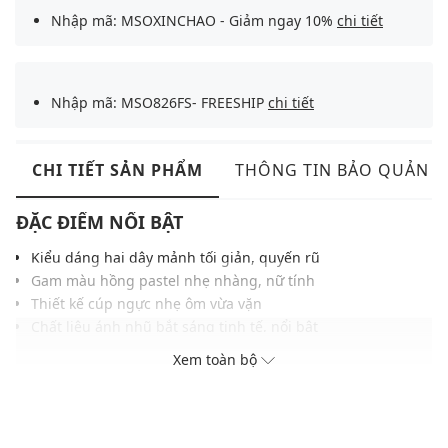
Nhập mã: MSOXINCHAO - Giảm ngay 10%
chi tiết
Nhập mã: MSO826FS- FREESHIP
chi tiết
CHI TIẾT SẢN PHẨM
THÔNG TIN BẢO QUẢN
ĐẶC ĐIỂM NỔI BẬT
Kiểu dáng hai dây mảnh tối giản, quyến rũ
Gam màu hồng pastel nhẹ nhàng, nữ tính
Thiết kế cúp ngực nhẹ ôm vừa vặn
Chất liệu ánh nhũ bắt sáng tinh tế, nổi bật
Màu sắc hiện đại, dễ dàng phối với nhiều phụ kiện
Xem toàn bộ
THÔNG TIN SẢN PHẨM
Thương hiệu:
Max&Co.
Xuất xứ thương hiệu: Ý