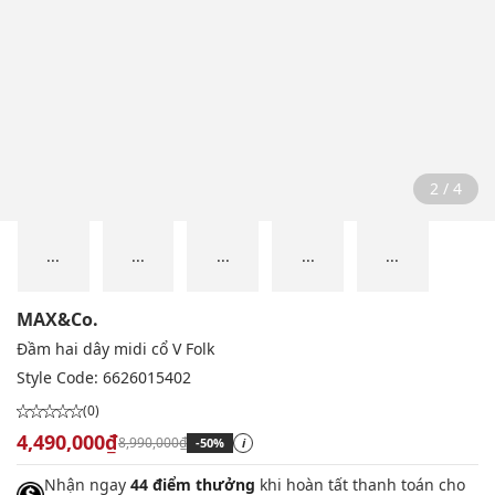
2 / 4
...
...
...
...
...
MAX&Co.
Đầm hai dây midi cổ V Folk
Style Code:
6626015402
(0)
4,490,000₫
8,990,000₫
-50%
i
Nhận ngay
44 điểm thưởng
khi hoàn tất thanh toán cho