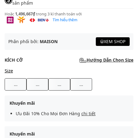
sản phẩm
Hoặc
1,496,667₫
trong 3 kì thanh toán với
Tìm hiểu thêm
Phân phối bởi:
MAISON
XEM SHOP
KÍCH CỠ
Hướng Dẫn Chọn Size
Size
...
...
...
...
Khuyến mãi
Ưu Đãi 10% Cho Mọi Đơn Hàng
chi tiết
Khuyến mãi