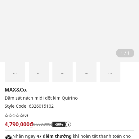
1 / 1
...
...
...
...
...
MAX&Co.
Đầm sát nách midi dệt kim Quirino
Style Code:
6326015102
(0)
4,790,000₫
9,590,000₫
-50%
i
Nhận ngay
47 điểm thưởng
khi hoàn tất thanh toán cho