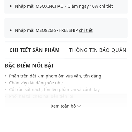
Nhập mã: MSOXINCHAO - Giảm ngay 10%
chi tiết
Nhập mã: MSO826FS- FREESHIP
chi tiết
CHI TIẾT SẢN PHẨM
THÔNG TIN BẢO QUẢN
ĐẶC ĐIỂM NỔI BẬT
Phần trên dệt kim phom ôm vừa vặn, tôn dáng
Chân váy dài dáng xòe nhẹ
Cổ tròn sát nách, tôn lên phần vai và cánh tay
Phối hai túi chéo hai bên tiện lợi
Chất vải mềm mịn, thoải mái
Xem toàn bộ
Màu sắc hiện đại, dễ dàng phối với nhiều phụ kiện
THÔNG TIN SẢN PHẨM
Thương hiệu:
Max&Co.