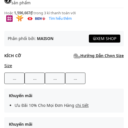
sản phẩm
Hoặc
1,596,667₫
trong 3 kì thanh toán với
Tìm hiểu thêm
Phân phối bởi:
MAISON
XEM SHOP
KÍCH CỠ
Hướng Dẫn Chọn Size
Size
...
...
...
...
Khuyến mãi
Ưu Đãi 10% Cho Mọi Đơn Hàng
chi tiết
Khuyến mãi