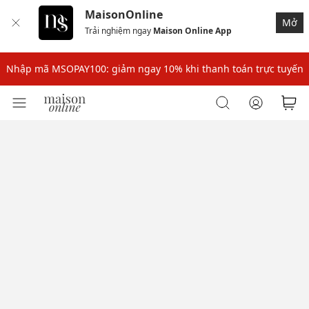
MaisonOnline
Mở
Trải nghiệm ngay
Maison Online App
Nhập mã: MSOXINCHAO - Giảm 10% đơn đầu cho thành viên mới!
Nhập mã MSOPAY100: giảm ngay 10% khi thanh toán trực tuyến
Nhập mã: MSOXINCHAO - Giảm 10% đơn đầu cho thành viên mới!
Nhập mã MSOPAY100: giảm ngay 10% khi thanh toán trực tuyến
Nhập mã: MSOXINCHAO - Giảm 10% đơn đầu cho thành viên mới!