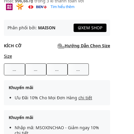
Hoặc
996,667₫
trong 3 kì thanh toán với
Tìm hiểu thêm
Phân phối bởi:
MAISON
XEM SHOP
KÍCH CỠ
Hướng Dẫn Chọn Size
Size
...
...
...
...
Khuyến mãi
Ưu Đãi 10% Cho Mọi Đơn Hàng
chi tiết
Khuyến mãi
Nhập mã: MSOXINCHAO - Giảm ngay 10%
chi tiết