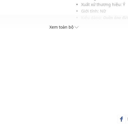
Xuất xứ thương hiệu: Ý
Giới tính: Nữ
Kiểu dáng:
Quần ống đứ
Màu sắc: Navy
Xem toàn bộ
Chất liệu: 66% Polyester
Hoạ tiết: Kẻ sọc
Phom quần: Suông vừa 
Thích hợp mặc trong các d
Xu hướng theo mùa: Sử 