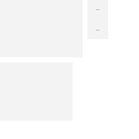
...
...