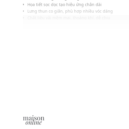
Họa tiết sọc dọc tạo hiệu ứng chân dài
Lưng thun co giãn, phù hợp nhiều vóc dáng
Chất liệu vải mềm mại, thoáng khí, dễ chịu
Dễ phối cùng áo sơ mi, áo thun hoặc áo khoác