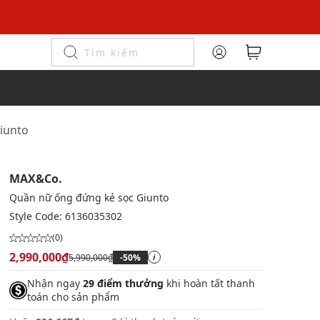
iunto
MAX&Co.
Quần nữ ống đứng kẻ sọc Giunto
Style Code:
6136035302
(0)
2,990,000₫
5,990,000₫
-50%
i
Nhận ngay
29 điểm thưởng
khi hoàn tất thanh
toán cho sản phẩm