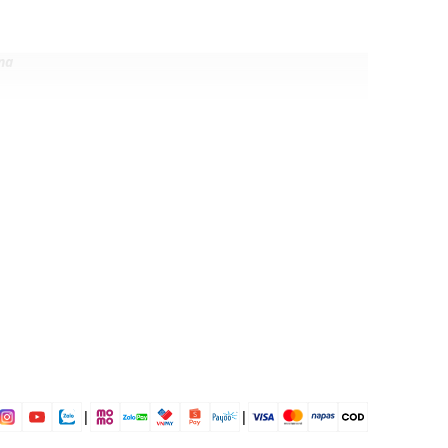
ng
, 33% Viscose, 1% Elastane
vặn
ịp: Đi chơi, đi làm,....
dụng được tất cả các mùa trong năm
|
|