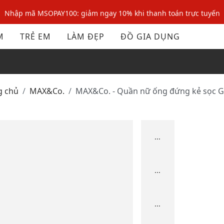
Nhập mã MSOPAY100: giảm ngay 10% khi thanh toán trực tuyến
Nhập mã: MSOXINCHAO - Giảm 10% đơn đầu cho thành viên mới!
M
TRẺ EM
LÀM ĐẸP
ĐỒ GIA DỤNG
Nhập mã MSOPAY100: giảm ngay 10% khi thanh toán trực tuyến
Nhập mã: MSOXINCHAO - Giảm 10% đơn đầu cho thành viên mới!
g chủ
MAX&Co.
MAX&Co. - Quần nữ ống đứng kẻ sọc G
...
...
...