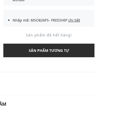
Nhập mã: MSO826FS- FREESHIP
chi tiết
Sản phẩm đã hết hàng!
SẢN PHẨM TƯƠNG TỰ
U
HẨM