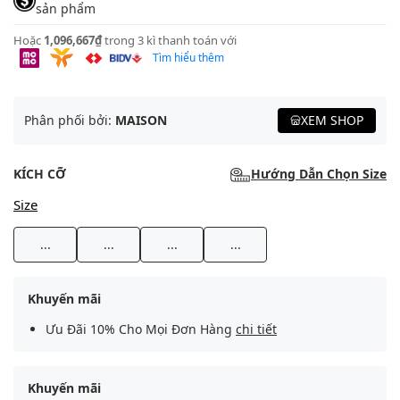
sản phẩm
Hoặc
1,096,667₫
trong 3 kì thanh toán với
Tìm hiểu thêm
Phân phối bởi:
MAISON
XEM SHOP
KÍCH CỠ
Hướng Dẫn Chọn Size
Size
...
...
...
...
Khuyến mãi
Ưu Đãi 10% Cho Mọi Đơn Hàng
chi tiết
Khuyến mãi