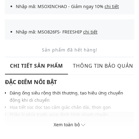
Nhập mã: MSOXINCHAO - Giảm ngay 10%
chi tiết
Nhập mã: MSO826FS- FREESHIP
chi tiết
Sản phẩm đã hết hàng!
CHI TIẾT SẢN PHẨM
THÔNG TIN BẢO QUẢN
ĐẶC ĐIỂM NỔI BẬT
Dáng ống siêu rộng thời thượng, tạo hiệu ứng chuyển
động khi di chuyển
Họa tiết sọc dọc tạo cảm giác chân dài, thon gọn
Phần ly phía trước giúp định hình phom chuẩn
Lưng cao dễ mặc, mang lại sự thoải mái và phong cách
Xem toàn bộ
Chất vải mềm mịn, đường may tỉ mỉ
Gam màu hiện đại dễ dàng phối với nhiều trang phục và