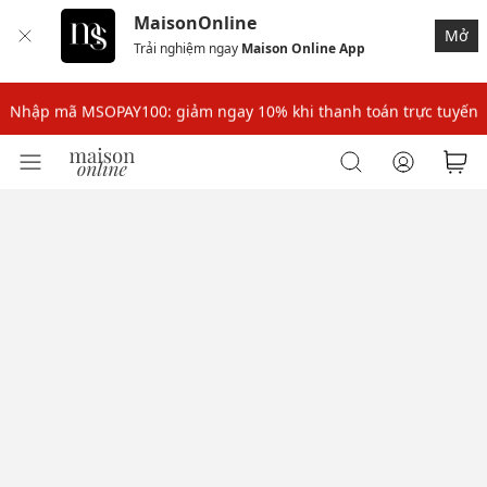
MaisonOnline
Mở
Trải nghiệm ngay
Maison Online App
Nhập mã: MSOXINCHAO - Giảm 10% đơn đầu cho thành viên mới!
Nhập mã MSOPAY100: giảm ngay 10% khi thanh toán trực tuyến
Nhập mã: MSOXINCHAO - Giảm 10% đơn đầu cho thành viên mới!
Nhập mã MSOPAY100: giảm ngay 10% khi thanh toán trực tuyến
Nhập mã: MSOXINCHAO - Giảm 10% đơn đầu cho thành viên mới!