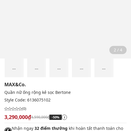
2 / 4
...
...
...
...
...
MAX&Co.
Quần nữ ống rộng kẻ sọc Bertone
Style Code:
6136075102
(0)
3,290,000₫
6,590,000₫
-50%
i
Nhận ngay
32 điểm thưởng
khi hoàn tất thanh toán cho