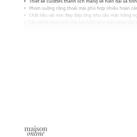
Thiết kế culottes thanh lịch mang vẻ hiện đại và tinh
Phom suông rộng thoải mái phù hợp nhiều hoàn cả
Chất liệu vải mịn đẹp đáp ứng nhu cầu mặc hằng n
Chi tiết ly giữa chỉn chu tạo hiệu ứng gọn gàng cân 
Túi chéo hai bên tiện dụng hỗ trợ mang theo vật dụ
Gam màu nâu trang nhã tạo điểm nhấn thời thượng
Dễ phối cùng áo kiểu hoặc sơ mi công sở thanh lịch