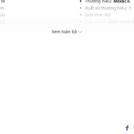
 tế
Thương hiệu:
Max&Co.
nh
Xuất xứ thương hiệu: Ý
gày
Giới tính: Nữ
đối
Kiểu dáng:
Quần short n
ng
Màu sắc: Buck
Xem toàn bộ
Chất liệu: 58% Polyester
Hoạ tiết: Trơn một màu
Phom quần: Rộng, thoải
Thích hợp mặc trong các d
Xu hướng theo mùa: Sử 