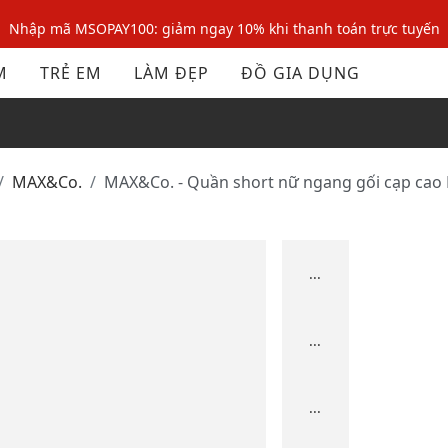
Nhập mã MSOPAY100: giảm ngay 10% khi thanh toán trực tuyến
Nhập mã: MSOXINCHAO - Giảm 10% đơn đầu cho thành viên mới!
M
TRẺ EM
LÀM ĐẸP
ĐỒ GIA DỤNG
Nhập mã MSOPAY100: giảm ngay 10% khi thanh toán trực tuyến
Nhập mã: MSOXINCHAO - Giảm 10% đơn đầu cho thành viên mới!
MAX&Co.
MAX&Co. - Quần short nữ ngang gối cạp cao
...
...
...