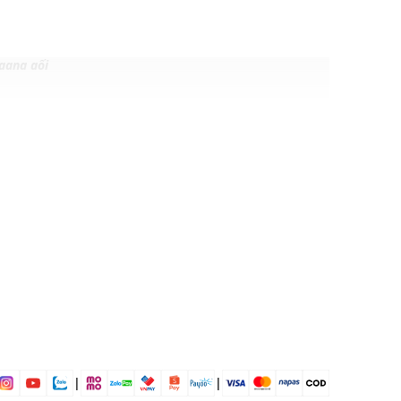
gang gối
, 42% Elastomultiester
 mái
ịp: Đi chơi, đi làm,....
dụng được tất cả các mùa trong năm
|
|