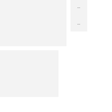
...
...