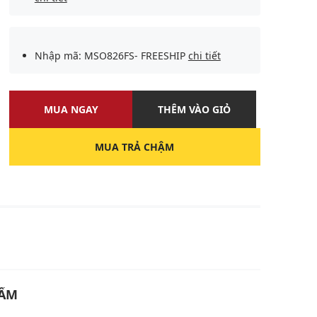
Nhập mã: MSO826FS- FREESHIP
chi tiết
MUA NGAY
THÊM VÀO GIỎ
MUA TRẢ CHẬM
U
HẨM