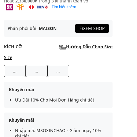
Hoặc
2,330,000₫
trong 3 kì thanh toán với
Tìm hiểu thêm
Phân phối bởi:
MAISON
XEM SHOP
KÍCH CỠ
Hướng Dẫn Chọn Size
Size
...
...
...
Khuyến mãi
Ưu Đãi 10% Cho Mọi Đơn Hàng
chi tiết
Khuyến mãi
Nhập mã: MSOXINCHAO - Giảm ngay 10%
chi tiết